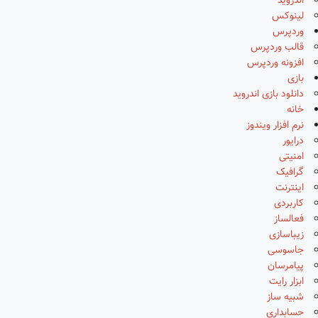
اندروید
لینوکس
وردپرس
قالب وردپرس
افزونه وردپرس
بازی
دانلود بازی اندروید
خانه
نرم افزار ویندوز
درایور
امنیتی
گرافیک
اینترنت
کاربردی
فعالساز
زیباسازی
جاسوسی
پیامرسان
ابزار رایت
شبیه ساز
حسابداری