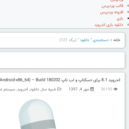
قالب وردپرس
افزونه وردپرس
بازی
دانلود بازی اندروید
خانه
»
دسته‌بندی " دانلود "
(برگه 121)
اندروید 8.1 برای دسکتاپ و لب تاپ AndEX Oreo 8.1 (Android-x86_64) – Build 180202
36195
مهر 4, 1397
شبیه ساز
,
دانلود
,
اندروید
,
سیستم عا