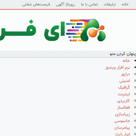
خانه
تبلیغات
تماس با ما
رپورتاژ آگهی
فرصت‌های شغلی
پنهان کردن منو
خانه
نرم افزار ویندوز
درایور
امنیتی
گرافیک
اینترنت
کاربردی
فعالساز
زیباسازی
جاسوسی
پیامرسان
ابزار رایت