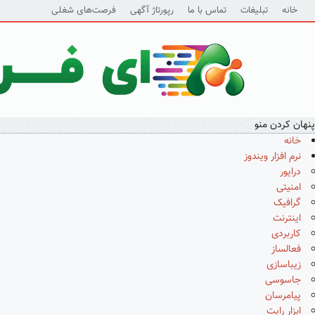
خانه
تبلیغات
تماس با ما
رپورتاژ آگهی
فرصت‌های شغلی
پنهان کردن منو
خانه
نرم افزار ویندوز
درایور
امنیتی
گرافیک
اینترنت
کاربردی
فعالساز
زیباسازی
جاسوسی
پیامرسان
ابزار رایت