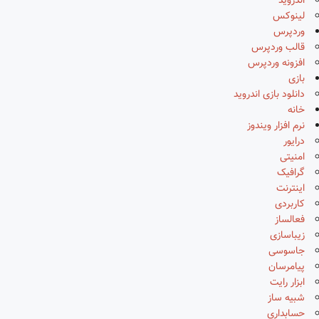
اندروید
لینوکس
وردپرس
قالب وردپرس
افزونه وردپرس
بازی
دانلود بازی اندروید
خانه
نرم افزار ویندوز
درایور
امنیتی
گرافیک
اینترنت
کاربردی
فعالساز
زیباسازی
جاسوسی
پیامرسان
ابزار رایت
شبیه ساز
حسابداری