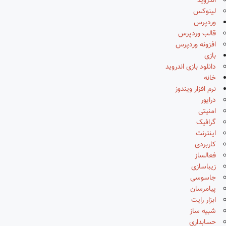
اندروید
لینوکس
وردپرس
قالب وردپرس
افزونه وردپرس
بازی
دانلود بازی اندروید
خانه
نرم افزار ویندوز
درایور
امنیتی
گرافیک
اینترنت
کاربردی
فعالساز
زیباسازی
جاسوسی
پیامرسان
ابزار رایت
شبیه ساز
حسابداری