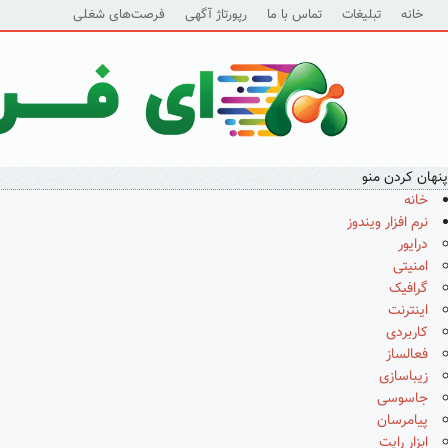
خانه
تبلیغات
تماس با ما
رپورتاژ آگهی
فرصت‌های شغلی
پنهان کردن منو
خانه
نرم افزار ویندوز
درایور
امنیتی
گرافیک
اینترنت
کاربردی
فعالساز
زیباسازی
جاسوسی
پیامرسان
ابزار رایت