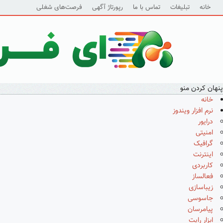
خانه
تبلیغات
تماس با ما
رپورتاژ آگهی
فرصت‌های شغلی
پنهان کردن منو
خانه
نرم افزار ویندوز
درایور
امنیتی
گرافیک
اینترنت
کاربردی
فعالساز
زیباسازی
جاسوسی
پیامرسان
ابزار رایت