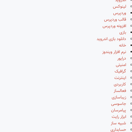
اندروید
لینوکس
وردپرس
قالب وردپرس
افزونه وردپرس
بازی
دانلود بازی اندروید
خانه
نرم افزار ویندوز
درایور
امنیتی
گرافیک
اینترنت
کاربردی
فعالساز
زیباسازی
جاسوسی
پیامرسان
ابزار رایت
شبیه ساز
حسابداری