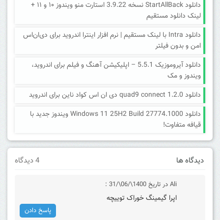
دانلود StartAllBack نسخه 3.9.22 استارت منو ویندوز ۱۰ و ۱۱ +
لینک دانلود مستقیم
دانلود Intra با لینک مستقیم | نرم افزار اینترا اندروید برای دی‌ان‌اس
امن و بدون فیلتر
دانلود آیروموزیک 5.5.1 – اپلیکیشن آهنگ و فیلم برای اندروید،
ویندوز و مک
دانلود quad9 connect 1.2.0 دی ان اس کواد ناین برای اندروید
دانلود Windows 11 25H2 Build 27774.1000 ویندوز جدید با
قیافه متفاوت!
دیدگاه ها
4 دیدگاه
Ali
در تاریخ 1400\/06\/31 :
اپرا گیمینگ خوراک توییچه
پاسخ دادن