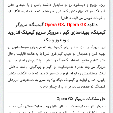
برن، توییچ و دیسکورد رو تو سایدبار داشته باشی و با تم‌های خفن
گیمینگ خودتو غرق دنیای گیم کنی. سرعتشم که حرف نداره، انگار داره
با گیمات کورس می‌ذاره، داداش!
دانلود
Opera GX
،
Opera GX
گیمینگ، مرورگر
گیمینگ، بهینه‌سازی گیم ، مرورگر سریع گیمینگ اندروید
و ویندوز و مک
این مرورگر یه ابزار خفن برای گیمرهاییه که می‌خوان سیستمشون رو
بهینه کنن و همزمان تو دنیای گیم غرق شن! با یه عالمه قابلیت باحال
مثل تنظیم منابع، تم‌های گیمینگ و ادغام با پلتفرم‌های استریم، این
مرورگر می‌تونه همراه همیشگیت تو گیم و وب‌گردی باشه، داداش!
لینک مستقیمش رو تو
ای فری
برات جور کردیم که با یه انگشت بکشی
پایین. دنبال ابزارهای گیمینگ دیگه‌ای؟ یه سری به دسته‌بندی ابزارهای
گیمینگ تو همون سایت بزن، پر از چیزای باحاله.
حل مشکلات مرورگر Opera GX
نصبش کار دو دقیقه‌ست، سلطان! فایل رو از سایت معتبر بگیر، بعد با