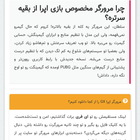
چرا مرورگر مخصوص بازی اپرا از بقیه
سرتره؟
سلطان، این مرورگر یه کله از بقیه بالاتره! کروم که حال گیمرو
نمی‌فهمه، ولی این مدل با تنظیم منابع و ابزارای گیمینگش، حسابی
گیمرت رو می‌بره بالا. تو وب تعریف سرعتش و تم‌هاشو زیاد کردن،
ولی بعضیا تو سیستم‌های شلوغ یه کم لگ دیدن که با تنظیم درست
منابع درست می‌شه. نسخه جدیدش با رابط کاربری روون‌تر و
پشتیبانی از گیم‌های سنگین مثل PUBG اومده که گیمینگت رو تو اوج
نگه داره، داداش!
مرورگر اپرا GX را از کجا دانلود کنیم؟
لینک مستقیمش رو تو
ای فری
برات گذاشتیم، امن و تست‌شده‌ست.
با یه کلیک فایل رو بگیر و تو چند ثانیه مرورگرت رو داشته باش. دنبال
گزینه‌های دیگه می‌گردی؟ دسته‌بندی ابزارهای مرورگر تو سایت پر از