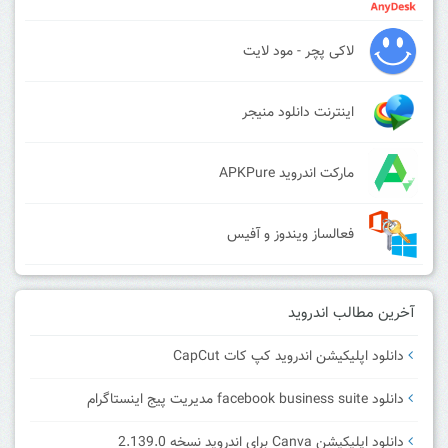
لاکی پچر - مود لایت
اینترنت دانلود منیجر
مارکت اندروید APKPure
فعالساز ویندوز و آفیس
آخرین مطالب اندروید
دانلود اپلیکیشن اندروید کپ کات CapCut
دانلود facebook business suite مدیریت پیج اینستاگرام
دانلود اپلیکیشن Canva برای اندروید نسخه 2.139.0