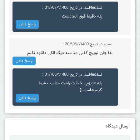
نــــNedaــــدا
در تاریخ 1400\/07\/01 :
بله دقیقا فوق العادست
پاسخ دادن
نسیم
در تاریخ 1400\/06\/30 :
ندا جان توییچ گفتی مناسبه دیگ الکی دانلود نکنم
پاسخ دادن
نــــNedaــــدا
در تاریخ 1400\/06\/31 :
بله عزیزم ، خیالت راحت مناسب شما
گیمرهاست:)
پاسخ دادن
ارسال دیدگاه