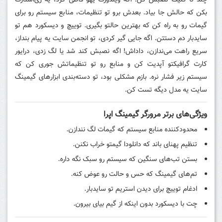
چند تا کلیک نصبش کن. اگه ویندوزت یهو قاطی کرد، یه ری‌استارت
بکن که حالش جا بیاد. بعدش برو تو تنظیمات، منابع سیستم رو برای
گیمات رو به راه کن که بهترین حالتو بگیری. توییچ و دیسکورد هم تو
سایدبار دم دستتن. اگه جایی گیر کردی، تو انجمن سایت یه پیام بنداز،
سریع راهت می‌ندازن، داداش! اگه نصبش کند شد یا لگ زدی، درایور
کارت گرافیکتو آپدیت کن و منابع رو تو تنظیماتش جوری کن که
سیستم زیر فشار نره. بازم مشکلی بود، تو دسته‌بندی ابزارهای گیمینگ
سایت یه مدل دیگه تست کن.
ویژگی‌های برتر مرورگر گیمینگ اپرا
محدودکننده منابع سیستم که گیمات لگ نندازن.
تنظیم پهنای باند که دانلودا گیمتو خراب نکنن.
بستن تب‌های سنگین که سیستم رو سبک نگه داره.
تم‌های گیمینگ که حس و حالت رو عوض کنه.
ادغام توییچ برای دیدن استریم تو سایدبار.
چت با دیسکورد بدون اینکه از گیم بیای بیرون.