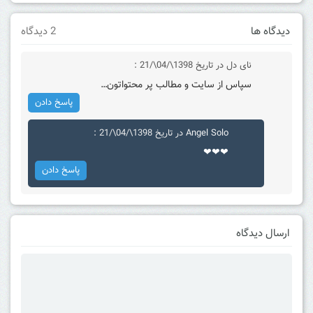
دیدگاه ها
2 دیدگاه
نای دل
در تاریخ 1398\/04\/21 :
سپاس از سایت و مطالب پر محتواتون…
پاسخ دادن
Angel Solo
در تاریخ 1398\/04\/21 :
❤❤❤
پاسخ دادن
ارسال دیدگاه