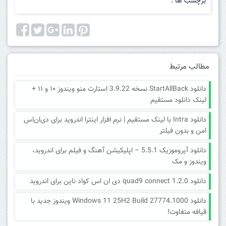
برچسب ها :
مطالب مرتبط
دانلود StartAllBack نسخه 3.9.22 استارت منو ویندوز ۱۰ و ۱۱ +
لینک دانلود مستقیم
دانلود Intra با لینک مستقیم | نرم افزار اینترا اندروید برای دی‌ان‌اس
امن و بدون فیلتر
دانلود آیروموزیک 5.5.1 – اپلیکیشن آهنگ و فیلم برای اندروید،
ویندوز و مک
دانلود quad9 connect 1.2.0 دی ان اس کواد ناین برای اندروید
دانلود Windows 11 25H2 Build 27774.1000 ویندوز جدید با
قیافه متفاوت!