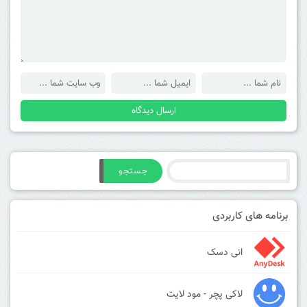
جستجو
برنامه های کاربردی
انی دسک
لاکی پچر - مود لایت