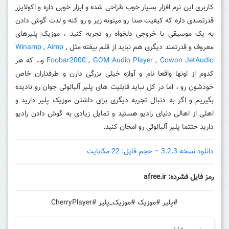
کاربری این نرم افزار بسیار خوب طراحی شده و ابزار خوبی داره و اکولایزر
قدرتمندی داره که کیفیت صدا رو میتونه زیر و رو کنه و لذت گوش دادن
به یک موسیقی با خروجی دلخواه رو تجربه کنید ، موزیک پلیرهای
معروف و قدرتمند دیگری هم نباید از قلم بیفته مثل
,
Aimp
,
Winamp
Cowon JetAudio
,
GOM Audio Player
,
Foobar2000
و… که هر
کدوم از اونها واقعا نام و آوازه خیلی بزرگی دارن و طرفداران خاص
خودشون رو ، اما در کل نباید قابلیت های پلیر آلبالوئی جوان رو نادیده
بگیریم و اگر به دنبال تجربه دیگری برای داشتن موزیک پلیر دارید و
اهلی از اهالی دنیای رادیو هستید و تمایل زیادی به گوش دادن رادیو
دارید حتتما پلیر آلبالوئی رو امحان کنید.
دانلود نسخه 3.2.3 – حجم فایل: 22 مگابایت
رمز فایل فشرده: afree.ir
#پلیر #موزیک #موزیک_پلیر #CherryPlayer