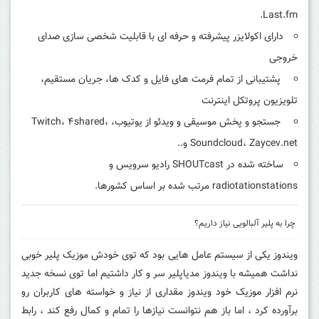
Last.fm.
دارای اکولایزر پیشرفته و حرفه ای با قابلیت شخصی سازی صدای
خروجی
پشتیبانی از تمام فرمت های فایل و کدک ها، جریان مستقیم،
تلویزیون پروتکل اینترنت
جستجو و پخش موسیقی و ویدئو از یوتیوب، Twitch، ۴shared،
Soundcloud، Zaycev.net و..
ساخته شده در SHOUTcast رادیو سرویس و
radiotationstations مرتب شده بر اساس کشورها.
چرا به پلیر آلبالویی نیاز داریم؟
ویندوز یکی از سیستم عامل هایی بود که توی خودش موزیک پلیر خوبی
نداشت همیشه با ویندوز مدیاپلیر سر و کار داشتیم اما توی نسخه جدید
نرم افزار موزیک خود ویندوز مقداری از نیاز و خواسته های کاربران رو
برآورده کرد ، اما باز هم نتوانست نیازها را تمام و کمال رفع کند ، رابط