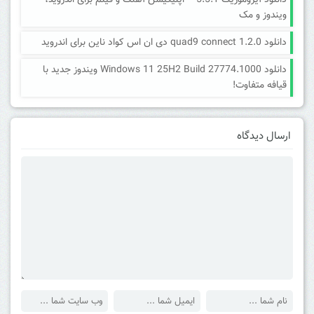
دانلود آیروموزیک 5.5.1 – اپلیکیشن آهنگ و فیلم برای اندروید،
ویندوز و مک
دانلود quad9 connect 1.2.0 دی ان اس کواد ناین برای اندروید
دانلود Windows 11 25H2 Build 27774.1000 ویندوز جدید با
قیافه متفاوت!
ارسال دیدگاه