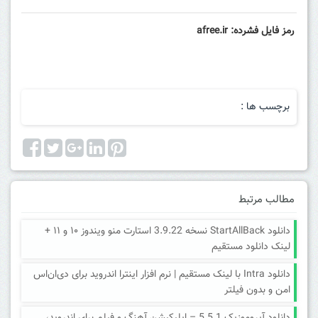
رمز فایل فشرده: afree.ir
برچسب ها :
مطالب مرتبط
دانلود StartAllBack نسخه 3.9.22 استارت منو ویندوز ۱۰ و ۱۱ +
لینک دانلود مستقیم
دانلود Intra با لینک مستقیم | نرم افزار اینترا اندروید برای دی‌ان‌اس
امن و بدون فیلتر