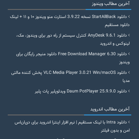
آخرین مطالب ویندوز
دانلود StartAllBack نسخه 3.9.22 استارت منو ویندوز ۱۰ و ۱۱ + لینک
دانلود مستقیم
دانلود AnyDesk 9.6.1 کنترل سیستم از راه دور برای ویندوز، مک،
لینوکس و اندروید
دانلود Free Download Manager 6.30 دانلود منیجر رایگان برای
ویندوز
دانلود VLC Media Player 3.0.21 Win/macOS پخش کننده مالتی
مدیا
دانلود Daum PotPlayer 25.9.9.0 ویدئوپلیر پات پلیر
آخرین مطالب اندروید
دانلود Intra با لینک مستقیم | نرم افزار اینترا اندروید برای دی‌ان‌اس
امن و بدون فیلتر