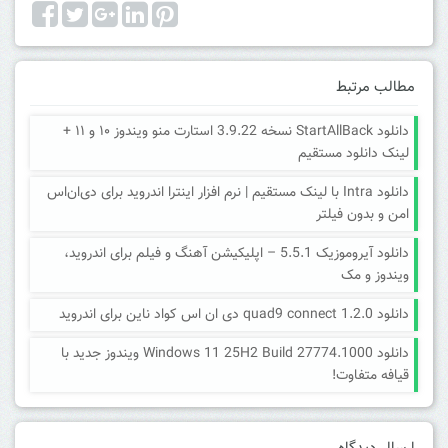
مطالب مرتبط
دانلود StartAllBack نسخه 3.9.22 استارت منو ویندوز ۱۰ و ۱۱ +
لینک دانلود مستقیم
دانلود Intra با لینک مستقیم | نرم افزار اینترا اندروید برای دی‌ان‌اس
امن و بدون فیلتر
دانلود آیروموزیک 5.5.1 – اپلیکیشن آهنگ و فیلم برای اندروید،
ویندوز و مک
دانلود quad9 connect 1.2.0 دی ان اس کواد ناین برای اندروید
دانلود Windows 11 25H2 Build 27774.1000 ویندوز جدید با
قیافه متفاوت!