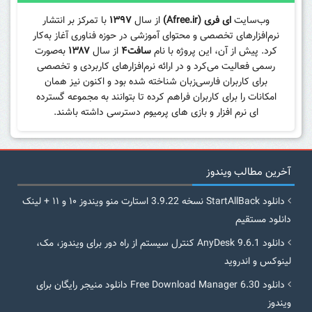
وب‌سایت
ای فری (Afree.ir)
از سال
۱۳۹۷
با تمرکز بر انتشار
نرم‌افزارهای تخصصی و محتوای آموزشی در حوزه فناوری آغاز به‌کار
کرد. پیش از آن، این پروژه با نام
سافت۴
از سال
۱۳۸۷
به‌صورت
رسمی فعالیت می‌کرد و در ارائه نرم‌افزارهای کاربردی و تخصصی
برای کاربران فارسی‌زبان شناخته شده بود و اکنون نیز همان
امکانات را برای کاربران فراهم کرده تا بتوانند به مجموعه گسترده
ای نرم افزار و بازی های پرمیوم دسترسی داشته باشند.
آخرین مطالب ویندوز
دانلود StartAllBack نسخه 3.9.22 استارت منو ویندوز ۱۰ و ۱۱ + لینک
دانلود مستقیم
دانلود AnyDesk 9.6.1 کنترل سیستم از راه دور برای ویندوز، مک،
لینوکس و اندروید
دانلود Free Download Manager 6.30 دانلود منیجر رایگان برای
ویندوز