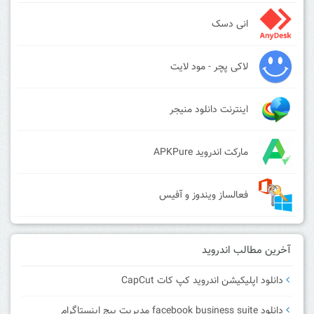
انی دسک
لاکی پچر - مود لایت
اینترنت دانلود منیجر
مارکت اندروید APKPure
فعالساز ویندوز و آفیس
آخرین مطالب اندروید
دانلود اپلیکیشن اندروید کپ کات CapCut
دانلود facebook business suite مدیریت پیج اینستاگرام