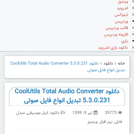
ویندوز
اندروید
لینوکس
وردپرس
قالب وردپرس
افزونه وردپرس
بازی
دانلود بازی اندروید
خانه
»
دانلود
»
دانلود CoolUtils Total Audio Converter 5.3.0.231
تبدیل انواع فایل صوتی
دانلود CoolUtils Total Audio Converter
5.3.0.231 تبدیل انواع فایل صوتی
35773
تیر 9, 1399
دانلود
,
ابزار موسیقی
,
مبدل
فایل
,
نرم افزار
,
ویندوز