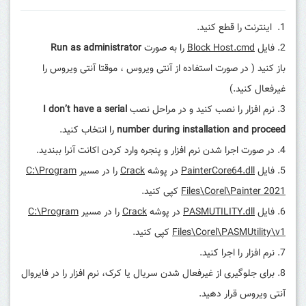
اینترنت را قطع کنید.
فایل
Block Host.cmd
را به صورت
Run as administrator
باز کنید ( در صورت استفاده از آنتی ویروس ، موقتا آنتی ویروس را
غیرفعال کنید.)
نرم افزار را نصب کنید و در مراحل نصب
I don’t have a serial
number during installation and proceed
را انتخاب کنید.
در صورت اجرا شدن نرم افزار و پنجره وارد کردن اکانت آنرا ببندید.
فایل
PainterCore64.dll
در پوشه
Crack
را در مسیر
C:\Program
Files\Corel\Painter 2021
کپی کنید.
فایل
PASMUTILITY.dll
در پوشه
Crack
را در مسیر
C:\Program
Files\Corel\PASMUtility\v1
کپی کنید.
نرم افزار را اجرا کنید.
برای جلوگیری از غیرفعال شدن سریال یا کرک، نرم افزار را در فایروال
آنتی ویروس قرار دهید.