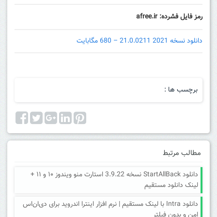
رمز فایل فشرده: afree.ir
دانلود نسخه 2021 21.0.0211 – 680 مگابایت
برچسب ها :
مطالب مرتبط
دانلود StartAllBack نسخه 3.9.22 استارت منو ویندوز ۱۰ و ۱۱ +
لینک دانلود مستقیم
دانلود Intra با لینک مستقیم | نرم افزار اینترا اندروید برای دی‌ان‌اس
امن و بدون فیلتر