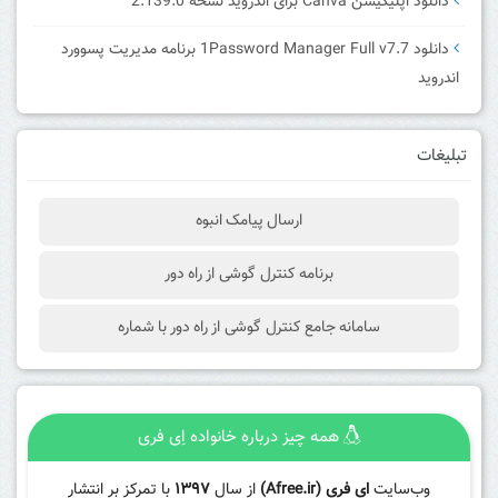
دانلود اپلیکیشن Canva برای اندروید نسخه 2.139.0
دانلود 1Password Manager Full v7.7 برنامه مدیریت پسوورد
اندروید
تبلیغات
ارسال پیامک انبوه
برنامه کنترل گوشی از راه دور
سامانه جامع کنترل گوشی از راه دور با شماره
همه چیز درباره خانواده اِی فری
وب‌سایت
ای فری (Afree.ir)
از سال
۱۳۹۷
با تمرکز بر انتشار