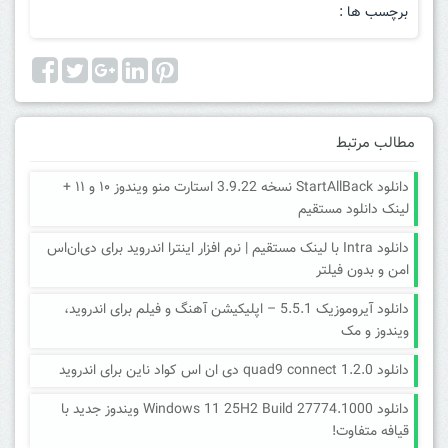
برچسب ها :
مطالب مرتبط
دانلود StartAllBack نسخه 3.9.22 استارت منو ویندوز ۱۰ و ۱۱ +
لینک دانلود مستقیم
دانلود Intra با لینک مستقیم | نرم افزار اینترا اندروید برای دی‌ان‌اس
امن و بدون فیلتر
دانلود آیروموزیک 5.5.1 – اپلیکیشن آهنگ و فیلم برای اندروید،
ویندوز و مک
دانلود quad9 connect 1.2.0 دی ان اس کواد ناین برای اندروید
دانلود Windows 11 25H2 Build 27774.1000 ویندوز جدید با
قیافه متفاوت!