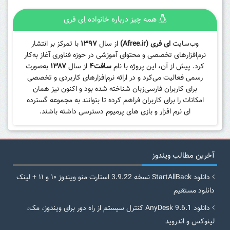
همه چیز درباره خانواده اِی فری
وب‌سایت
ای فری (Afree.ir)
از سال
۱۳۹۷
با تمرکز بر انتشار
نرم‌افزارهای تخصصی و محتوای آموزشی در حوزه فناوری آغاز به‌کار
کرد. پیش از آن، این پروژه با نام
سافت۴
از سال
۱۳۸۷
به‌صورت
رسمی فعالیت می‌کرد و در ارائه نرم‌افزارهای کاربردی و تخصصی
برای کاربران فارسی‌زبان شناخته شده بود و اکنون نیز همان
امکانات را برای کاربران فراهم کرده تا بتوانند به مجموعه گسترده
ای نرم افزار و بازی های پرمیوم دسترسی داشته باشند.
آخرین مطالب ویندوز
دانلود StartAllBack نسخه 3.9.22 استارت منو ویندوز ۱۰ و ۱۱ + لینک
دانلود مستقیم
دانلود AnyDesk 9.6.1 کنترل سیستم از راه دور برای ویندوز، مک،
لینوکس و اندروید