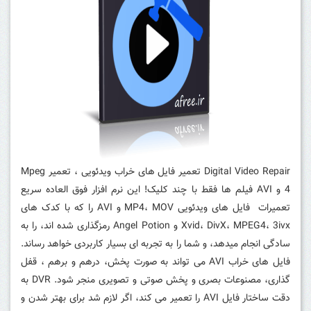
Digital Video Repair تعمیر فایل های خراب ویدئویی ، تعمیر Mpeg
4 و AVI فیلم ها فقط با چند کلیک! این نرم افزار فوق العاده سریع
تعمیرات فایل های ویدئویی MP4، MOV و AVI را که با کدک های
Xvid، DivX، MPEG4، 3ivx و Angel Potion رمزگذاری شده اند، را به
سادگی انجام میدهد، و شما را به تجربه ای بسیار کاربردی خواهد رساند.
فایل های خراب AVI می تواند به صورت پخش، درهم و برهم ، قفل
گذاری، مصنوعات بصری و پخش صوتی و تصویری منجر شود. DVR به
دقت ساختار فایل AVI را تعمیر می کند، اگر لازم شد برای بهتر شدن و