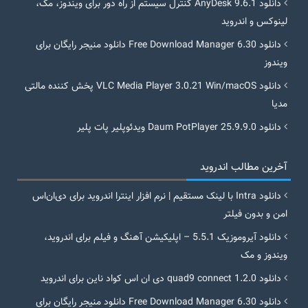
دانلود AnyDesk 9.6.1 کنترل سیستم از راه دور برای ویندوز، مک،
لینوکس و اندروید
دانلود Free Download Manager 6.30 دانلود منیجر رایگان برای
ویندوز
دانلود VLC Media Player 3.0.21 Win/macOS پخش کننده مالتی
مدیا
دانلود Daum PotPlayer 25.9.9.0 ویدئوپلیر پات پلیر
آخرین مطالب اندروید
دانلود Intra با لینک مستقیم | نرم افزار اینترا اندروید برای دی‌ان‌اس
امن و بدون فیلتر
دانلود آیروموزیک 5.5.1 – اپلیکیشن آهنگ و فیلم برای اندروید،
ویندوز و مک
دانلود quad9 connect 1.2.0 دی ان اس کواد ناین برای اندروید
دانلود Free Download Manager 6.30 دانلود منیجر رایگان برای