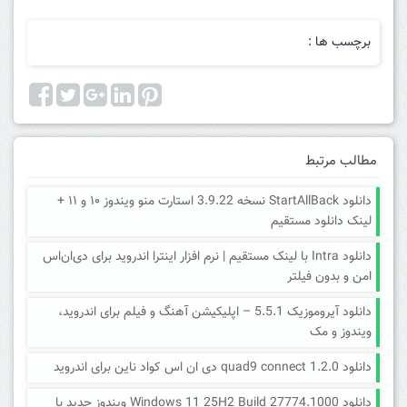
برچسب ها :
مطالب مرتبط
دانلود StartAllBack نسخه 3.9.22 استارت منو ویندوز ۱۰ و ۱۱ +
لینک دانلود مستقیم
دانلود Intra با لینک مستقیم | نرم افزار اینترا اندروید برای دی‌ان‌اس
امن و بدون فیلتر
دانلود آیروموزیک 5.5.1 – اپلیکیشن آهنگ و فیلم برای اندروید،
ویندوز و مک
دانلود quad9 connect 1.2.0 دی ان اس کواد ناین برای اندروید
دانلود Windows 11 25H2 Build 27774.1000 ویندوز جدید با