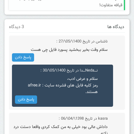
قیافه متفاوت!
دیدگاه ها
3 دیدگاه
ناشناس
در تاریخ 1400\/05\/27 :
سلام وقت بخیر ببخشید پسورد فایل چی هست
پاسخ دادن
نــــNedaــــدا
در تاریخ 1400\/05\/30 :
سلام و عرض ادب،
رمز کلیه فایل های فشرده سایت : afree.ir
هستند.
پاسخ دادن
kasra
در تاریخ 1398\/04\/06 :
داداش عالی بود خیلی به من کمک کردی واقعا دستت درد
نکنه