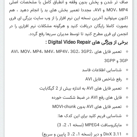
صاف تر شدن و پخش بدون وقفه و انطباق کامل با مشخصات اصلی
MOV، MP4 و AVI، مجددا تعمیر بخش های بد را انجام دهید ، هم
اکنون میتوانید آخرین نسخه این نرم افزار را از وب سایت بزرگی ای فری
بصورت کاملا رایگان دریافت کنید و هرگونه مشکلات نرم افزاری را در
انجمن ای فری مطرح کنید تا توسط مدیران سریعا رفع گردد.
برخی از ویژگی های Digital Video Repair :
تعمیر فایل های AVI، MOV، MP4، M4V، MP4V، 3G2، 3GP2،
3GP و 3GPP
شناسایی اطلاعات فاسد
رفع شاخص فایل AVI
تعمیر فایل های AVI به اندازه بیش از 2 گیگابایت
فایل های رفع AVI در ضبط شکست خورده
تعمیر فایل های AVI بدون MOVI-chunk
شناسایی فریم کلید برای این کدک ها:
مایکروسافت MPEG4 (نسخه 1، 2، 3)
DivX 3.11 و دیر (نسخه 1، 2، 3 پایین و سریع)