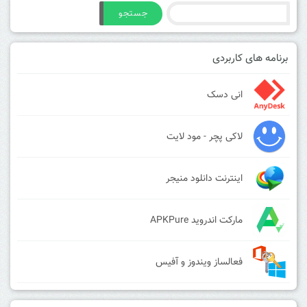
جستجو
برنامه های کاربردی
انی دسک
لاکی پچر - مود لایت
اینترنت دانلود منیجر
مارکت اندروید APKPure
فعالساز ویندوز و آفیس