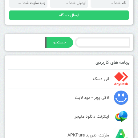
جستجو
برنامه های کاربردی
انی دسک
لاکی پچر - مود لایت
اینترنت دانلود منیجر
مارکت اندروید APKPure