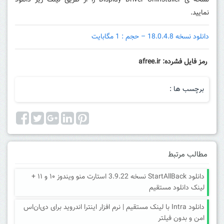
نسخه ی Display Driver Uninstaller را از طریق لینک زیر دانلود
نمایید.
دانلود نسخه 18.0.4.8 – حجم : 1 مگابایت
رمز فایل فشرده: afree.ir
برچسب ها :
مطالب مرتبط
دانلود StartAllBack نسخه 3.9.22 استارت منو ویندوز ۱۰ و ۱۱ +
لینک دانلود مستقیم
دانلود Intra با لینک مستقیم | نرم افزار اینترا اندروید برای دی‌ان‌اس
امن و بدون فیلتر