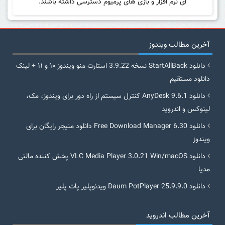
ای نرم افزار و بازی های پرمیوم دسترسی داشته باشند.
آخرین مطالب ویندوز
دانلود StartAllBack نسخه 3.9.22 استارت منو ویندوز ۱۰ و ۱۱ + لینک
دانلود مستقیم
دانلود AnyDesk 9.6.1 کنترل سیستم از راه دور برای ویندوز، مک،
لینوکس و اندروید
دانلود Free Download Manager 6.30 دانلود منیجر رایگان برای
ویندوز
دانلود VLC Media Player 3.0.21 Win/macOS پخش کننده مالتی
مدیا
دانلود Daum PotPlayer 25.9.9.0 ویدئوپلیر پات پلیر
آخرین مطالب اندروید