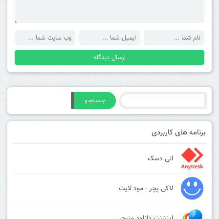
جستجو
برنامه های کاربردی
انی دسک
لاکی پچر - مود لایت
اینترنت دانلود منیجر