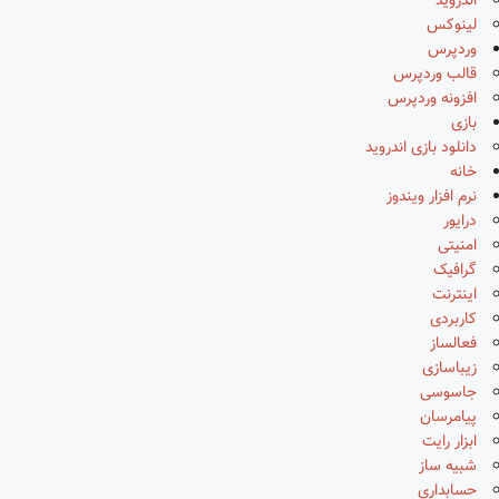
اندروید
لینوکس
وردپرس
قالب وردپرس
افزونه وردپرس
بازی
دانلود بازی اندروید
خانه
نرم افزار ویندوز
درایور
امنیتی
گرافیک
اینترنت
کاربردی
فعالساز
زیباسازی
جاسوسی
پیامرسان
ابزار رایت
شبیه ساز
حسابداری