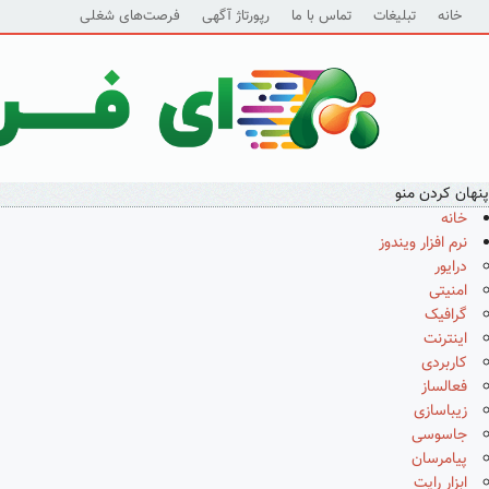
خانه
تبلیغات
تماس با ما
رپورتاژ آگهی
فرصت‌های شغلی
پنهان کردن منو
خانه
نرم افزار ویندوز
درایور
امنیتی
گرافیک
اینترنت
کاربردی
فعالساز
زیباسازی
جاسوسی
پیامرسان
ابزار رایت