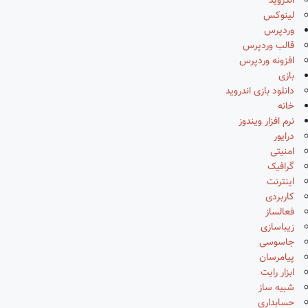
اندروید
لینوکس
وردپرس
قالب وردپرس
افزونه وردپرس
بازی
دانلود بازی اندروید
خانه
نرم افزار ویندوز
درایور
امنیتی
گرافیک
اینترنت
کاربردی
فعالساز
زیباسازی
جاسوسی
پیامرسان
ابزار رایت
شبیه ساز
حسابداری