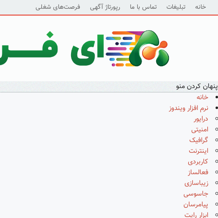
خانه
تبلیغات
تماس با ما
رپورتاژ آگهی
فرصت‌های شغلی
پنهان کردن منو
خانه
نرم افزار ویندوز
درایور
امنیتی
گرافیک
اینترنت
کاربردی
فعالساز
زیباسازی
جاسوسی
پیامرسان
ابزار رایت