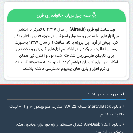
همه چیز درباره خانواده اِی فری
وب‌سایت
ای فری (Afree.ir)
از سال
۱۳۹۷
با تمرکز بر انتشار
نرم‌افزارهای تخصصی و محتوای آموزشی در حوزه فناوری آغاز به‌کار
کرد. پیش از آن، این پروژه با نام
سافت۴
از سال
۱۳۸۷
به‌صورت
رسمی فعالیت می‌کرد و در ارائه نرم‌افزارهای کاربردی و تخصصی
برای کاربران فارسی‌زبان شناخته شده بود و اکنون نیز همان
امکانات را برای کاربران فراهم کرده تا بتوانند به مجموعه گسترده
ای نرم افزار و بازی های پرمیوم دسترسی داشته باشند.
آخرین مطالب ویندوز
دانلود StartAllBack نسخه 3.9.22 استارت منو ویندوز ۱۰ و ۱۱ + لینک
دانلود مستقیم
دانلود AnyDesk 9.6.1 کنترل سیستم از راه دور برای ویندوز، مک،
لینوکس و اندروید