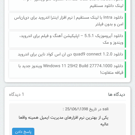
لینک دانلود مستقیم
دانلود Intra با لینک مستقیم | نرم افزار اینترا اندروید برای دی‌ان‌اس
امن و بدون فیلتر
دانلود آیروموزیک 5.5.1 – اپلیکیشن آهنگ و فیلم برای اندروید،
ویندوز و مک
دانلود quad9 connect 1.2.0 دی ان اس کواد ناین برای اندروید
دانلود Windows 11 25H2 Build 27774.1000 ویندوز جدید با
قیافه متفاوت!
دیدگاه ها
1 دیدگاه
sali
در تاریخ 1398\/06\/25 :
یکی از بهترین نرم افزارهای مدیریت ایمیل همینه واقعا
عالیه
پاسخ دادن