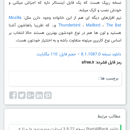
نسخه ریپک هست که یک فایل اینستالر داره که اجراش میکنی و
خودش نصب و کرک میشه.
نرم افزارهای دیگه ای هم از این خانواده وجود دارن مثل:
Mozilla
The Bat
،
Mailbird
،
Thunderbird
و… که تقریبا باهاشون آشنا
هستید و اون ها هم در نوع خودشون بهترین هستند حالا انتخاب بر
اساس نوع کاربری میتونه متفاوت باشه و به اختتیار خودتون هست.
دانلود نسخه
8.1.1087.0
– حجم فایل: 110 مگابایت
رمز فایل فشرده: afree.ir
برچسب ها :
مطالب مرتبط
دانلود StartAllBack نسخه 3.9.22 استارت منو ویندوز ۱۰ و ۱۱ +