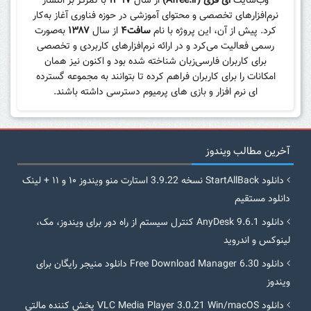
وب‌سایت
ای فری (Afree.ir)
از سال
۱۳۹۷
با تمرکز بر انتشار
نرم‌افزارهای تخصصی و محتوای آموزشی در حوزه فناوری آغاز به‌کار
کرد. پیش از آن، این پروژه با نام
سافت۴
از سال
۱۳۸۷
به‌صورت
رسمی فعالیت می‌کرد و در ارائه نرم‌افزارهای کاربردی و تخصصی
برای کاربران فارسی‌زبان شناخته شده بود و اکنون نیز همان
امکانات را برای کاربران فراهم کرده تا بتوانند به مجموعه گسترده
ای نرم افزار و بازی های پرمیوم دسترسی داشته باشند.
آخرین مطالب ویندوز
دانلود StartAllBack نسخه 3.9.22 استارت منو ویندوز ۱۰ و ۱۱ + لینک
دانلود مستقیم
دانلود AnyDesk 9.6.1 کنترل سیستم از راه دور برای ویندوز، مک،
لینوکس و اندروید
دانلود Free Download Manager 6.30 دانلود منیجر رایگان برای
ویندوز
دانلود VLC Media Player 3.0.21 Win/macOS پخش کننده مالتی