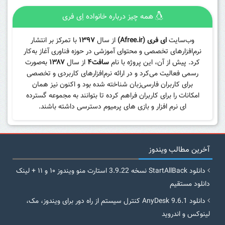
همه چیز درباره خانواده اِی فری
وب‌سایت
ای فری (Afree.ir)
از سال
۱۳۹۷
با تمرکز بر انتشار
نرم‌افزارهای تخصصی و محتوای آموزشی در حوزه فناوری آغاز به‌کار
کرد. پیش از آن، این پروژه با نام
سافت۴
از سال
۱۳۸۷
به‌صورت
رسمی فعالیت می‌کرد و در ارائه نرم‌افزارهای کاربردی و تخصصی
برای کاربران فارسی‌زبان شناخته شده بود و اکنون نیز همان
امکانات را برای کاربران فراهم کرده تا بتوانند به مجموعه گسترده
ای نرم افزار و بازی های پرمیوم دسترسی داشته باشند.
آخرین مطالب ویندوز
دانلود StartAllBack نسخه 3.9.22 استارت منو ویندوز ۱۰ و ۱۱ + لینک
دانلود مستقیم
دانلود AnyDesk 9.6.1 کنترل سیستم از راه دور برای ویندوز، مک،
لینوکس و اندروید