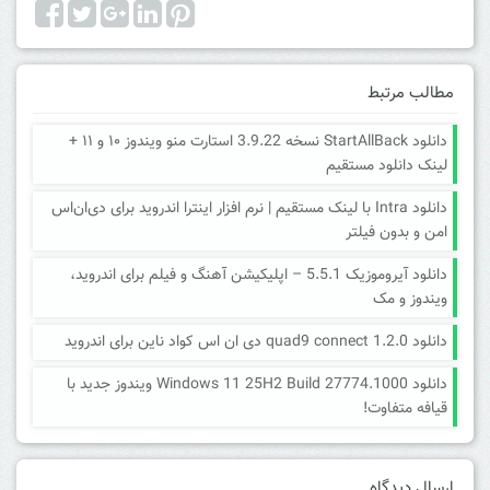
مطالب مرتبط
دانلود StartAllBack نسخه 3.9.22 استارت منو ویندوز ۱۰ و ۱۱ +
لینک دانلود مستقیم
دانلود Intra با لینک مستقیم | نرم افزار اینترا اندروید برای دی‌ان‌اس
امن و بدون فیلتر
دانلود آیروموزیک 5.5.1 – اپلیکیشن آهنگ و فیلم برای اندروید،
ویندوز و مک
دانلود quad9 connect 1.2.0 دی ان اس کواد ناین برای اندروید
دانلود Windows 11 25H2 Build 27774.1000 ویندوز جدید با
قیافه متفاوت!
ارسال دیدگاه