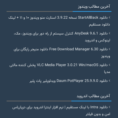
آخرین مطالب ویندوز
دانلود StartAllBack نسخه 3.9.22 استارت منو ویندوز ۱۰ و ۱۱ + لینک
دانلود مستقیم
دانلود AnyDesk 9.6.1 کنترل سیستم از راه دور برای ویندوز، مک،
لینوکس و اندروید
دانلود Free Download Manager 6.30 دانلود منیجر رایگان برای
ویندوز
دانلود VLC Media Player 3.0.21 Win/macOS پخش کننده مالتی
مدیا
دانلود Daum PotPlayer 25.9.9.0 ویدئوپلیر پات پلیر
آخرین مطالب اندروید
دانلود Intra با لینک مستقیم | نرم افزار اینترا اندروید برای دی‌ان‌اس
امن و بدون فیلتر