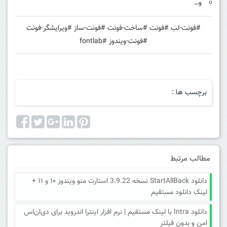
و…
#فونت-لب #فونت #ساخت-فونت #فونت-ساز #ویرایشگر-فونت
#فونت-ویندوز #fontlab
برچسب ها :
مطالب مرتبط
دانلود StartAllBack نسخه 3.9.22 استارت منو ویندوز ۱۰ و ۱۱ +
لینک دانلود مستقیم
دانلود Intra با لینک مستقیم | نرم افزار اینترا اندروید برای دی‌ان‌اس
امن و بدون فیلتر