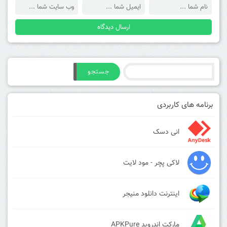
جستجو
برنامه های کاربردی
انی دسک
لاکی پچر - مود لایت
اینترنت دانلود منیجر
مارکت اندروید APKPure