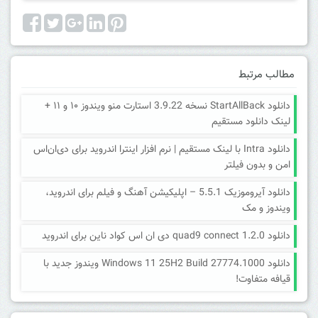
مطالب مرتبط
دانلود StartAllBack نسخه 3.9.22 استارت منو ویندوز ۱۰ و ۱۱ +
لینک دانلود مستقیم
دانلود Intra با لینک مستقیم | نرم افزار اینترا اندروید برای دی‌ان‌اس
امن و بدون فیلتر
دانلود آیروموزیک 5.5.1 – اپلیکیشن آهنگ و فیلم برای اندروید،
ویندوز و مک
دانلود quad9 connect 1.2.0 دی ان اس کواد ناین برای اندروید
دانلود Windows 11 25H2 Build 27774.1000 ویندوز جدید با
قیافه متفاوت!