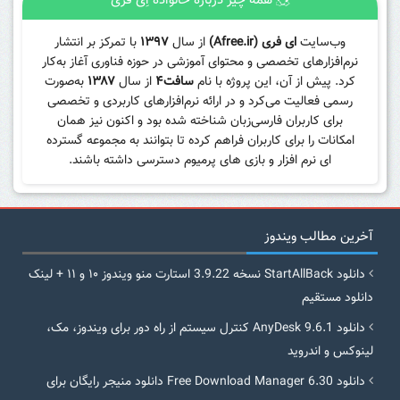
همه چیز درباره خانواده اِی فری
وب‌سایت
ای فری (Afree.ir)
از سال
۱۳۹۷
با تمرکز بر انتشار
نرم‌افزارهای تخصصی و محتوای آموزشی در حوزه فناوری آغاز به‌کار
کرد. پیش از آن، این پروژه با نام
سافت۴
از سال
۱۳۸۷
به‌صورت
رسمی فعالیت می‌کرد و در ارائه نرم‌افزارهای کاربردی و تخصصی
برای کاربران فارسی‌زبان شناخته شده بود و اکنون نیز همان
امکانات را برای کاربران فراهم کرده تا بتوانند به مجموعه گسترده
ای نرم افزار و بازی های پرمیوم دسترسی داشته باشند.
آخرین مطالب ویندوز
دانلود StartAllBack نسخه 3.9.22 استارت منو ویندوز ۱۰ و ۱۱ + لینک
دانلود مستقیم
دانلود AnyDesk 9.6.1 کنترل سیستم از راه دور برای ویندوز، مک،
لینوکس و اندروید
دانلود Free Download Manager 6.30 دانلود منیجر رایگان برای