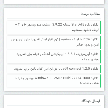
مطالب مرتبط
دانلود StartAllBack نسخه 3.9.22 استارت منو ویندوز ۱۰ و ۱۱ +
لینک دانلود مستقیم
دانلود Intra با لینک مستقیم | نرم افزار اینترا اندروید برای دی‌ان‌اس
امن و بدون فیلتر
دانلود آیروموزیک 5.5.1 – اپلیکیشن آهنگ و فیلم برای اندروید،
ویندوز و مک
دانلود quad9 connect 1.2.0 دی ان اس کواد ناین برای اندروید
دانلود Windows 11 25H2 Build 27774.1000 ویندوز جدید با
قیافه متفاوت!
ارسال دیدگاه