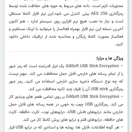
محتویات لازم است.
داده های مربوط به حوزه های حفاظت شده توسط
رمزگذاری AES 256 بیتی کنترل می شود.این نرم افزار کاملا مستقل
است و نیاز به نصب هیچ نرم افزاری روی سیستم ندارد ، هم اکنون
آخرین نسخه این نرم افزار بهمراه فعالساز را میتوانید با لینک مستقیم و
فعالساز بصورت کاملا رایگان و محاسبه شده از ترافیک داخلی دانلود
کنید.
ویژگی ها و مزایا:
– GiliSoft USB Stick Encryption یک ابزار قدرتمند است که رمز عبور
را از تمام رسانه های خارجی قابل حمل محافظت می کند. مهم نیست
که چه نوع دستگاه ذخیره سازی خارجی استفاده می کنید، رمز عبور
رمزگذاری USB stick آن را ظرف چند ثانیه محافظت می کند.
– GiliSoft USB Stick Encryption بر روی تمامی طعم های ویندوز کار
می کند. رمزگذاری USB چوب به خوبی در همه رسانه های قابل حمل
خارجی مانند درایوهای فلش USB، درایوهای نوت، کارت حافظه، کارت
های حافظه، درایوهای قلم و درایو های پرش کاملا کار می کند.
– هر گونه اطلاعات، فایل ها، پوشه ها و اسنادی که در درایو USB قرار