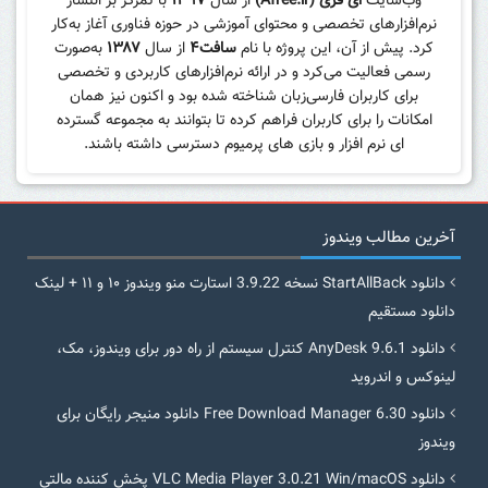
وب‌سایت
ای فری (Afree.ir)
از سال
۱۳۹۷
با تمرکز بر انتشار
نرم‌افزارهای تخصصی و محتوای آموزشی در حوزه فناوری آغاز به‌کار
کرد. پیش از آن، این پروژه با نام
سافت۴
از سال
۱۳۸۷
به‌صورت
رسمی فعالیت می‌کرد و در ارائه نرم‌افزارهای کاربردی و تخصصی
برای کاربران فارسی‌زبان شناخته شده بود و اکنون نیز همان
امکانات را برای کاربران فراهم کرده تا بتوانند به مجموعه گسترده
ای نرم افزار و بازی های پرمیوم دسترسی داشته باشند.
آخرین مطالب ویندوز
دانلود StartAllBack نسخه 3.9.22 استارت منو ویندوز ۱۰ و ۱۱ + لینک
دانلود مستقیم
دانلود AnyDesk 9.6.1 کنترل سیستم از راه دور برای ویندوز، مک،
لینوکس و اندروید
دانلود Free Download Manager 6.30 دانلود منیجر رایگان برای
ویندوز
دانلود VLC Media Player 3.0.21 Win/macOS پخش کننده مالتی