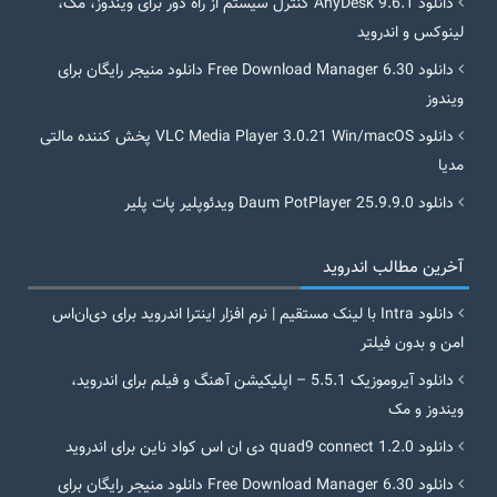
دانلود AnyDesk 9.6.1 کنترل سیستم از راه دور برای ویندوز، مک،
لینوکس و اندروید
دانلود Free Download Manager 6.30 دانلود منیجر رایگان برای
ویندوز
دانلود VLC Media Player 3.0.21 Win/macOS پخش کننده مالتی
مدیا
دانلود Daum PotPlayer 25.9.9.0 ویدئوپلیر پات پلیر
آخرین مطالب اندروید
دانلود Intra با لینک مستقیم | نرم افزار اینترا اندروید برای دی‌ان‌اس
امن و بدون فیلتر
دانلود آیروموزیک 5.5.1 – اپلیکیشن آهنگ و فیلم برای اندروید،
ویندوز و مک
دانلود quad9 connect 1.2.0 دی ان اس کواد ناین برای اندروید
دانلود Free Download Manager 6.30 دانلود منیجر رایگان برای