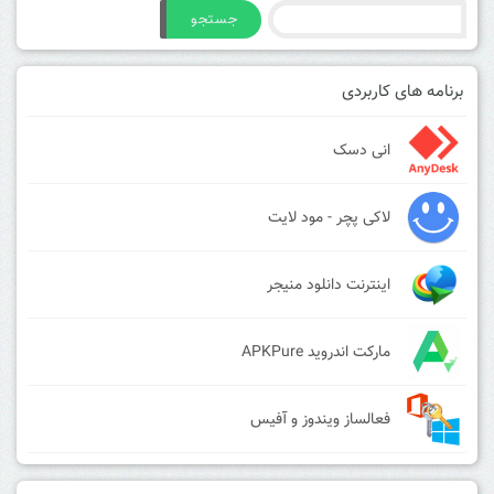
جستجو
برنامه های کاربردی
انی دسک
لاکی پچر - مود لایت
اینترنت دانلود منیجر
مارکت اندروید APKPure
فعالساز ویندوز و آفیس