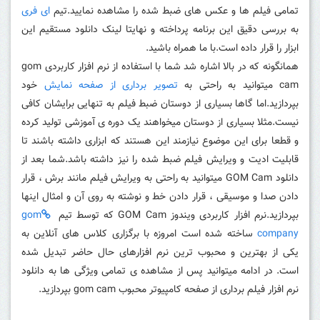
تمامی فیلم ها و عکس های ضبط شده را مشاهده نمایید.تیم
ای فری
به بررسی دقیق این برنامه پرداخته و نهایتا لینک دانلود مستقیم این
ابزار را قرار داده است.با ما همراه باشید.
همانگونه که در بالا اشاره شد شما با استفاده از نرم افزار کاربردی gom
cam میتوانید به راحتی به
تصویر برداری از صفحه نمایش
خود
بپردازید.اما گاها بسیاری از دوستان ضبط فیلم به تنهایی برایشان کافی
نیست.مثلا بسیاری از دوستان میخواهند یک دوره ی آموزشی تولید کرده
و قطعا برای این موضوع نیازمند این هستند که ابزاری داشته باشند تا
قابلیت ادیت و ویرایش فیلم ضبط شده را نیز داشته باشد.شما بعد از
دانلود GOM Cam میتوانید به راحتی به ویرایش فیلم مانند برش ، قرار
دادن صدا و موسیقی ، قرار دادن خط و نوشته به روی آن و امثال اینها
بپردازید.نرم افزار کاربردی ویندوز GOM Cam که توسط تیم
gom
company
ساخته شده است امروزه با برگزاری کلاس های آنلاین به
یکی از بهترین و محبوب ترین نرم افزارهای حال حاضر تبدیل شده
است. در ادامه میتوانید پس از مشاهده ی تمامی ویژگی ها به دانلود
نرم افزار فیلم برداری از صفحه کامپیوتر محبوب gom cam بپردازید.