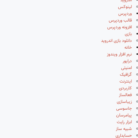
اندروید
لینوکس
وردپرس
قالب وردپرس
افزونه وردپرس
بازی
دانلود بازی اندروید
خانه
نرم افزار ویندوز
درایور
امنیتی
گرافیک
اینترنت
کاربردی
فعالساز
زیباسازی
جاسوسی
پیامرسان
ابزار رایت
شبیه ساز
حسابداری