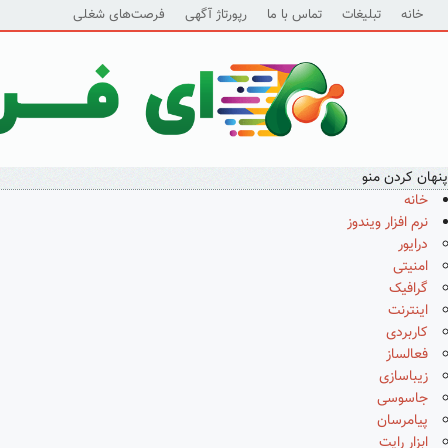
خانه
تبلیغات
تماس با ما
رپورتاژ آگهی
فرصت‌های شغلی
پنهان کردن منو
خانه
نرم افزار ویندوز
درایور
امنیتی
گرافیک
اینترنت
کاربردی
فعالساز
زیباسازی
جاسوسی
پیامرسان
ابزار رایت