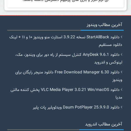
ای نرم افزار و بازی های پرمیوم دسترسی داشته باشند.
آخرین مطالب ویندوز
دانلود StartAllBack نسخه 3.9.22 استارت منو ویندوز ۱۰ و ۱۱ + لینک
دانلود مستقیم
دانلود AnyDesk 9.6.1 کنترل سیستم از راه دور برای ویندوز، مک،
لینوکس و اندروید
دانلود Free Download Manager 6.30 دانلود منیجر رایگان برای
ویندوز
دانلود VLC Media Player 3.0.21 Win/macOS پخش کننده مالتی
مدیا
دانلود Daum PotPlayer 25.9.9.0 ویدئوپلیر پات پلیر
آخرین مطالب اندروید