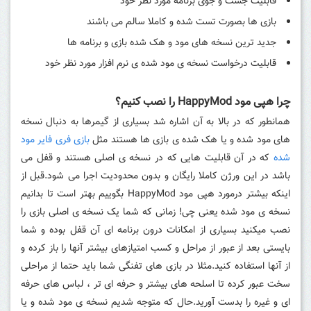
قابلیت جست و جوی برنامه مورد نظر خود
بازی ها بصورت تست شده و کاملا سالم می باشند
جدید ترین نسخه های مود و هک شده بازی و برنامه ها
قابلیت درخواست نسخه ی مود شده ی نرم افزار مورد نظر خود
چرا هپی مود HappyMod را نصب کنیم؟
همانطور که در بالا به آن اشاره شد بسیاری از گیمرها به دنبال نسخه
های مود شده و یا هک شده ی بازی ها هستند مثل
بازی فری فایر مود
شده
که در آن قابلیت هایی که در نسخه ی اصلی هستند و قفل می
باشد در این ورژن کاملا رایگان و بدون محدودیت اجرا می شود.قبل از
اینکه بیشتر درمورد هپی مود HappyMod بگوییم بهتر است تا بدانیم
نسخه ی مود شده یعنی چی! زمانی که شما یک نسخه ی اصلی بازی را
نصب میکنید بسیاری از امکانات درون برنامه ای آن قفل بوده و شما
بایستی بعد از عبور از مراحل و کسب امتیازهای بیشتر آنها را باز کرده و
از آنها استفاده کنید.مثلا در بازی های تفنگی شما باید حتما از مراحلی
سخت عبور کرده تا اسلحه های بیشتر و حرفه ای تر ، لباس های حرفه
ای و غیره را بدست آورید.حال که متوجه شدیم نسخه ی مود شده و یا