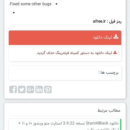
Fixed some other bugs.
رمز فیل : afree.ir
لینک دانلود
لینک دانلود به دستور کمیته فیلترینگ حذف گردید.
برچسب ها :
مطالب مرتبط
دانلود StartAllBack نسخه 3.9.22 استارت منو ویندوز ۱۰ و ۱۱ +