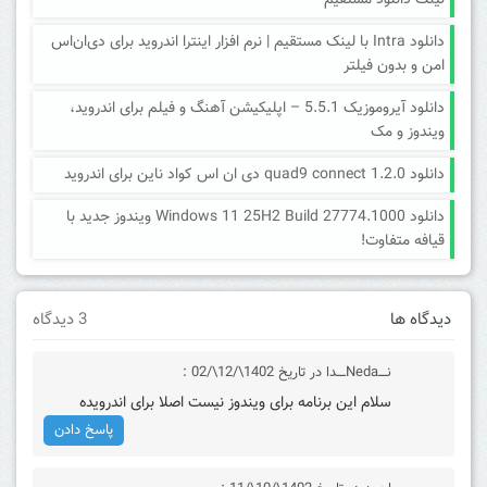
لینک دانلود مستقیم
دانلود Intra با لینک مستقیم | نرم افزار اینترا اندروید برای دی‌ان‌اس
امن و بدون فیلتر
دانلود آیروموزیک 5.5.1 – اپلیکیشن آهنگ و فیلم برای اندروید،
ویندوز و مک
دانلود quad9 connect 1.2.0 دی ان اس کواد ناین برای اندروید
دانلود Windows 11 25H2 Build 27774.1000 ویندوز جدید با
قیافه متفاوت!
دیدگاه ها
3 دیدگاه
نــــNedaــــدا
در تاریخ 1402\/12\/02 :
سلام این برنامه برای ویندوز نیست اصلا برای اندرویده
پاسخ دادن