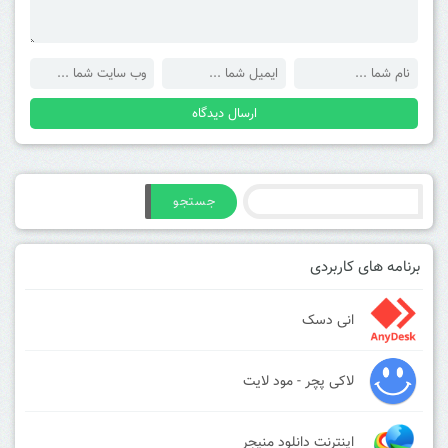
جستجو
برنامه های کاربردی
انی دسک
لاکی پچر - مود لایت
اینترنت دانلود منیجر