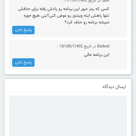
احمد
در تاریخ 1402\/10\/11 :
کسی که رمز عبور این برنامه رو یادش رفته برای حذفش
تنها راهش اینه ویندوز رو عوض کنی؟ینی هیچ جوره
نمیشه برنامه رو حذف کرد؟
پاسخ دادن
Barbod
در تاریخ 1402\/08\/18 :
این برنامه عالی
پاسخ دادن
ارسال دیدگاه