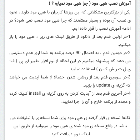
آموزش نصب هپی مود ( چرا هپی مود نمیاره ؟ )
یکی از بزرگترین مشکلاتی که این روزها کاربران با هپی مود دارند ، نحوه
ی نصب آن بوده و بسیار معتقدند که چرا هپی مود نصب نمی شود؟ در
ادامه آموزش نصب را قرار داده ایم.
1-در اولین قدم بعد از دانلود از طریق لینک های زیر ، هپی مود را باز
میکنیم.
2-در دومین قدم ، به احتمال 90 درصد برنامه به شما ارور عدم دسترسی
می دهد که پیشنهاد میکنیم در این لحظه از نرم افزار تغییر آی پی ( ف-
ی-ل-ت-ر-ش-ک-ن ) استفاده نمایید.
3-در سومین قدم بعد از روشن شدن احتمالا از شما آپدیت می خواهد
که گزینه ی update را بزنید.
4-در آخرین قدم بعد از آپدیت کردن به روی گزینه ی install کلیک کرده
و مجدد از برنامه خارج و آن را اجرا نمایید.
نکته! نسخه ی قرار گرفته ی هپی مود برای شما نسخه ی با تبلیغات می
باشد در واقع نسخه ی مود شده ی هپی مود را میتوانید از طریق این
لینک دوم دریافت کنید.