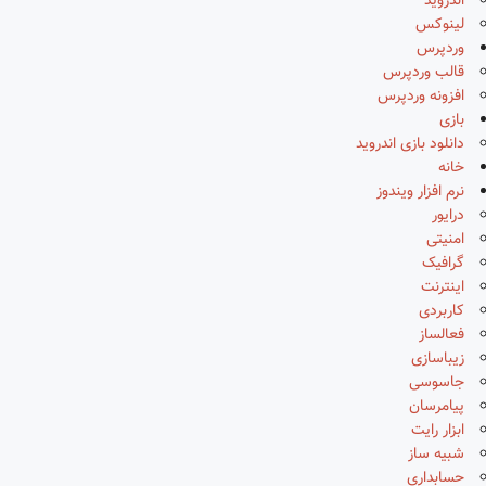
اندروید
لینوکس
وردپرس
قالب وردپرس
افزونه وردپرس
بازی
دانلود بازی اندروید
خانه
نرم افزار ویندوز
درایور
امنیتی
گرافیک
اینترنت
کاربردی
فعالساز
زیباسازی
جاسوسی
پیامرسان
ابزار رایت
شبیه ساز
حسابداری