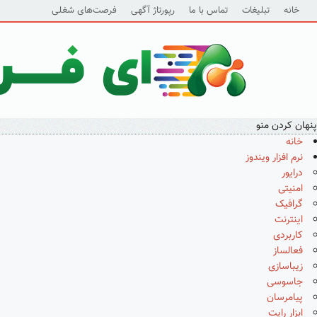
خانه
تبلیغات
تماس با ما
رپورتاژ آگهی
فرصت‌های شغلی
پنهان کردن منو
خانه
نرم افزار ویندوز
درایور
امنیتی
گرافیک
اینترنت
کاربردی
فعالساز
زیباسازی
جاسوسی
پیامرسان
ابزار رایت