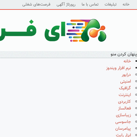
خانه
تبلیغات
تماس با ما
رپورتاژ آگهی
فرصت‌های شغلی
پنهان کردن منو
خانه
نرم افزار ویندوز
درایور
امنیتی
گرافیک
اینترنت
کاربردی
فعالساز
زیباسازی
جاسوسی
پیامرسان
ابزار رایت