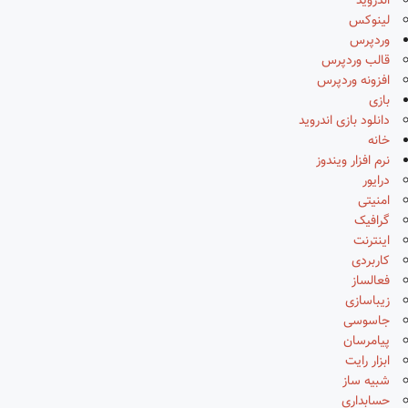
اندروید
لینوکس
وردپرس
قالب وردپرس
افزونه وردپرس
بازی
دانلود بازی اندروید
خانه
نرم افزار ویندوز
درایور
امنیتی
گرافیک
اینترنت
کاربردی
فعالساز
زیباسازی
جاسوسی
پیامرسان
ابزار رایت
شبیه ساز
حسابداری