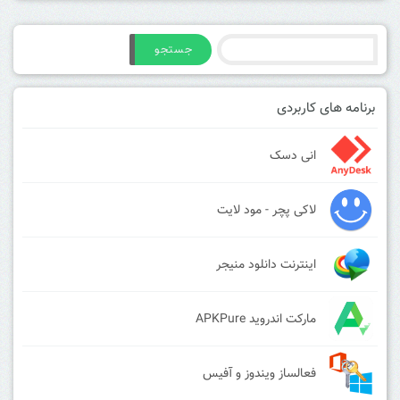
جستجو
برنامه های کاربردی
انی دسک
لاکی پچر - مود لایت
اینترنت دانلود منیجر
مارکت اندروید APKPure
فعالساز ویندوز و آفیس