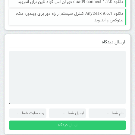
دانلود quad9 connect 1.2.0 دی ان اس کواد ناین برای اندروید
دانلود AnyDesk 9.6.1 کنترل سیستم از راه دور برای ویندوز، مک،
لینوکس و اندروید
ارسال دیدگاه