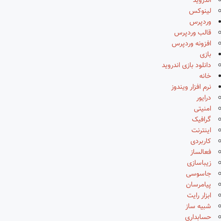
اندروید
لینوکس
وردپرس
قالب وردپرس
افزونه وردپرس
بازی
دانلود بازی اندروید
خانه
نرم افزار ویندوز
درایور
امنیتی
گرافیک
اینترنت
کاربردی
فعالساز
زیباسازی
جاسوسی
پیامرسان
ابزار رایت
شبیه ساز
حسابداری