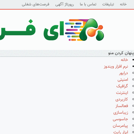
خانه
تبلیغات
تماس با ما
رپورتاژ آگهی
فرصت‌های شغلی
پنهان کردن منو
خانه
نرم افزار ویندوز
درایور
امنیتی
گرافیک
اینترنت
کاربردی
فعالساز
زیباسازی
جاسوسی
پیامرسان
ابزار رایت