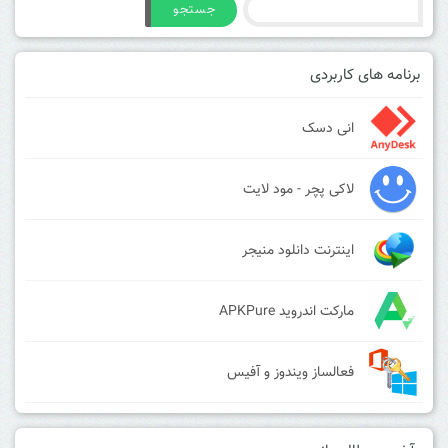
جستجو
برنامه های کاربردی
انی دسک
لاکی پچر - مود لایت
اینترنت دانلود منیجر
مارکت اندروید APKPure
فعالساز ویندوز و آفیس