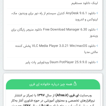
لینک دانلود مستقیم
دانلود AnyDesk 9.6.1 کنترل سیستم از راه دور برای ویندوز، مک،
لینوکس و اندروید
دانلود Free Download Manager 6.30 دانلود منیجر رایگان برای
ویندوز
دانلود VLC Media Player 3.0.21 Win/macOS پخش کننده
مالتی مدیا
دانلود Daum PotPlayer 25.9.9.0 ویدئوپلیر پات پلیر
همه چیز درباره خانواده اِی فری
وب‌سایت
ای فری (Afree.ir)
از سال
۱۳۹۷
با تمرکز بر انتشار
نرم‌افزارهای تخصصی و محتوای آموزشی در حوزه فناوری آغاز به‌کار