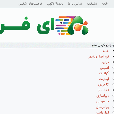
خانه
تبلیغات
تماس با ما
رپورتاژ آگهی
فرصت‌های شغلی
پنهان کردن منو
خانه
نرم افزار ویندوز
درایور
امنیتی
گرافیک
اینترنت
کاربردی
فعالساز
زیباسازی
جاسوسی
پیامرسان
ابزار رایت