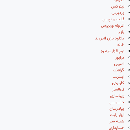
اندروید
لینوکس
وردپرس
قالب وردپرس
افزونه وردپرس
بازی
دانلود بازی اندروید
خانه
نرم افزار ویندوز
درایور
امنیتی
گرافیک
اینترنت
کاربردی
فعالساز
زیباسازی
جاسوسی
پیامرسان
ابزار رایت
شبیه ساز
حسابداری