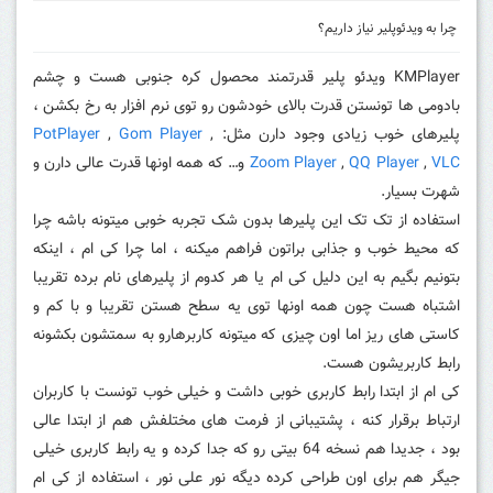
چرا به ویدئوپلیر نیاز داریم؟
KMPlayer ویدئو پلیر قدرتمند محصول کره جنوبی هست و چشم
بادومی ها تونستن قدرت بالای خودشون رو توی نرم افزار به رخ بکشن ،
پلیرهای خوب زیادی وجود دارن مثل:
,
Gom Player
,
PotPlayer
VLC
,
QQ Player
,
Zoom Player
و… که همه اونها قدرت عالی دارن و
شهرت بسیار.
استفاده از تک تک این پلیرها بدون شک تجربه خوبی میتونه باشه چرا
که محیط خوب و جذابی براتون فراهم میکنه ، اما چرا کی ام ، اینکه
بتونیم بگیم به این دلیل کی ام یا هر کدوم از پلیرهای نام برده تقریبا
اشتباه هست چون همه اونها توی یه سطح هستن تقریبا و با کم و
کاستی های ریز اما اون چیزی که میتونه کاربرهارو به سمتشون بکشونه
رابط کاربریشون هست.
کی ام از ابتدا رابط کاربری خوبی داشت و خیلی خوب تونست با کاربران
ارتباط برقرار کنه ، پشتیبانی از فرمت های مختلفش هم از ابتدا عالی
بود ، جدیدا هم نسخه 64 بیتی رو که جدا کرده و یه رابط کاربری خیلی
جیگر هم برای اون طراحی کرده دیگه نور علی نور ، استفاده از کی ام