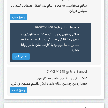
سلام میخواستم به مجری پیام بدم لطفا راهنمایی کنید …با
سپاس فروان
پاسخ دادن
نــــNedaــــدا
در تاریخ 1400\/07\/18 :
سلام وقتتون بخیر. متوجه نشدم منظورتون از
مجری دقیقا کی هستش.ولی از طریق صفحه
تماس با ما
میتونید با کارشناسان ما درارتباط
باشید.
پاسخ دادن
Samuel
در تاریخ 1398\/08\/01 :
KMP یکی از بهترین هاس به نظر من
kmp رومن چندین ساله دارم و ازش راضیم ممنون ای فری
پاسخ دادن