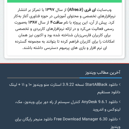
وب‌سایت
ای فری (Afree.ir)
از سال
۱۳۹۷
با تمرکز بر انتشار
نرم‌افزارهای تخصصی و محتوای آموزشی در حوزه فناوری آغاز به‌کار
کرد. پیش از آن، این پروژه با نام
سافت۴
از سال
۱۳۸۷
به‌صورت
رسمی فعالیت می‌کرد و در ارائه نرم‌افزارهای کاربردی و تخصصی
برای کاربران فارسی‌زبان شناخته شده بود و اکنون نیز همان
امکانات را برای کاربران فراهم کرده تا بتوانند به مجموعه گسترده
ای نرم افزار و بازی های پرمیوم دسترسی داشته باشند.
آخرین مطالب ویندوز
دانلود StartAllBack نسخه 3.9.22 استارت منو ویندوز ۱۰ و ۱۱ + لینک
دانلود مستقیم
دانلود AnyDesk 9.6.1 کنترل سیستم از راه دور برای ویندوز، مک،
لینوکس و اندروید
دانلود Free Download Manager 6.30 دانلود منیجر رایگان برای
ویندوز