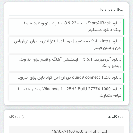
مطالب مرتبط
دانلود StartAllBack نسخه 3.9.22 استارت منو ویندوز ۱۰ و ۱۱ +
لینک دانلود مستقیم
دانلود Intra با لینک مستقیم | نرم افزار اینترا اندروید برای دی‌ان‌اس
امن و بدون فیلتر
دانلود آیروموزیک 5.5.1 – اپلیکیشن آهنگ و فیلم برای اندروید،
ویندوز و مک
دانلود quad9 connect 1.2.0 دی ان اس کواد ناین برای اندروید
دانلود Windows 11 25H2 Build 27774.1000 ویندوز جدید با
قیافه متفاوت!
دیدگاه ها
3 دیدگاه
امیر از ایران
در تاریخ 1400\/07\/18 :