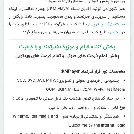
وی دی را پخش کنید و از تماشای آن لذت ببرید.
هم اکنون می توانید آخرین نسخه KM Player را بهمراه فعالساز با لینک
مستقیم از سرورهای قدرتمند و بدون محدودیت بصورت کاملا رایگان از
سایت بزرگ ای فری
دریافت کنید و هرگونه مشکلات نرم افزاری خود را
در
انجمن
مطرح کنید تا توسط مدیران سریعا بررسی و رفع گردد.
پخش کننده فیلم و موزیک قدرتمند و با کیفیت
پخش تمام فرمت های صوتی و تمام فرمت های ویدئویی
مشخصات نرم افزار قدرتمند KMPlayer:
پشتیبانی از فرمتهای صوتی و تصویری: VCD, DVD, AVI, MKV,
OGM, 3GP, MPEG-1/2/4, WMV, RealMedia
در اختار گذاشتن تمام اطلاعات یک فایل صوتی یا تصویری مانند :
نوع فایل ، پسوند و .. . و امکان ویرایش یا کپی
هماهنگی و پشتیبانی از برنامه های : Winamp, Realmedia and
Quicktime by the internal logic