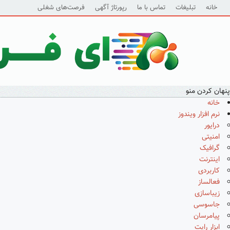
خانه
تبلیغات
تماس با ما
رپورتاژ آگهی
فرصت‌های شغلی
پنهان کردن منو
خانه
نرم افزار ویندوز
درایور
امنیتی
گرافیک
اینترنت
کاربردی
فعالساز
زیباسازی
جاسوسی
پیامرسان
ابزار رایت