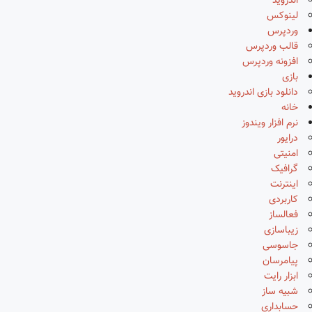
اندروید
لینوکس
وردپرس
قالب وردپرس
افزونه وردپرس
بازی
دانلود بازی اندروید
خانه
نرم افزار ویندوز
درایور
امنیتی
گرافیک
اینترنت
کاربردی
فعالساز
زیباسازی
جاسوسی
پیامرسان
ابزار رایت
شبیه ساز
حسابداری