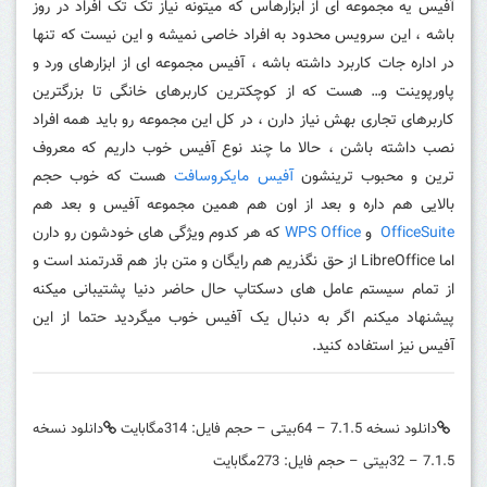
آفیس یه مجموعه ای از ابزارهاس که میتونه نیاز تک تک افراد در روز
باشه ، این سرویس محدود به افراد خاصی نمیشه و این نیست که تنها
در اداره جات کاربرد داشته باشه ، آفیس مجموعه ای از ابزارهای ورد و
پاورپوینت و… هست که از کوچکترین کاربرهای خانگی تا بزرگترین
کاربرهای تجاری بهش نیاز دارن ، در کل این مجموعه رو باید همه افراد
نصب داشته باشن ، حالا ما چند نوع آفیس خوب داریم که معروف
ترین و محبوب ترینشون
آفیس مایکروسافت
هست که خوب حجم
بالایی هم داره و بعد از اون هم همین مجموعه آفیس و بعد هم
OfficeSuite
و
WPS Office
که هر کدوم ویژگی های خودشون رو دارن
اما LibreOffice از حق نگذریم هم رایگان و متن باز هم قدرتمند است و
از تمام سیستم عامل های دسکتاپ حال حاضر دنیا پشتیبانی میکنه
پیشنهاد میکنم اگر به دنبال یک آفیس خوب میگردید حتما از این
آفیس نیز استفاده کنید.
دانلود نسخه 7.1.5 – 64بیتی – حجم فایل: 314مگابایت
دانلود نسخه
7.1.5 – 32بیتی – حجم فایل: 273مگابایت