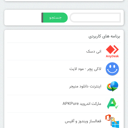
جستجو
برنامه های کاربردی
انی دسک
لاکی پچر - مود لایت
اینترنت دانلود منیجر
مارکت اندروید APKPure
فعالساز ویندوز و آفیس