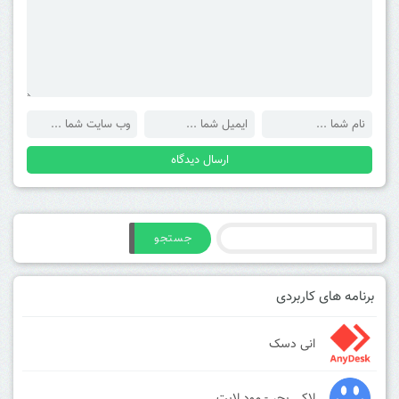
جستجو
برنامه های کاربردی
انی دسک
لاکی پچر - مود لایت