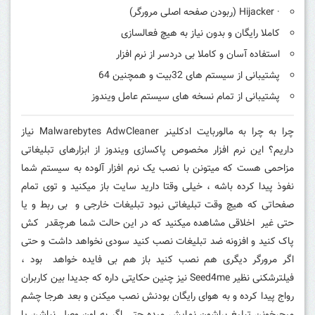
· Hijacker (ربودن صفحه اصلی مرورگر)
کاملا رایگان و بدون نیاز به هیچ فعالسازی
استفاده آسان و کاملا بی دردسر از نرم افزار
پشتیبانی از سیستم های 32بیت و همچنین 64
پشتیبانی از تمام نسخه های سیستم عامل ویندوز
چرا به چرا به مالوربایت ادکلینر Malwarebytes AdwCleaner نیاز
داریم؟ این نرم افزار مخصوص پاکسازی ویندوز از ابزارهای تبلیغاتی
مزاحمی هست که میتونن با نصب یک نرم افزار آلوده به سیستم شما
نفوذ پیدا کرده باشه ، خیلی وقتا دارید سایت باز میکنید و توی تمام
صفحاتی که هیچ وقت تبلیغاتی نبود تبلیغات خارجی و بی ربط و یا
حتی غیر اخلاقی مشاهده میکنید که در این حالت شما هرچقدر کش
پاک کنید و افزونه ضد تبلیغات نصب کنید سودی نخواهد داشت و حتی
اگر مرورگر دیگری هم نصب کنید باز هم بی فایده خواهد بود ،
فیلترشکنی نظیر Seed4me نیز چنین حکایتی داره که جدیدا بین کاربران
رواج پیدا کرده و به هوای رایگان بودنش نصب میکنن و بعد هرجا چشم