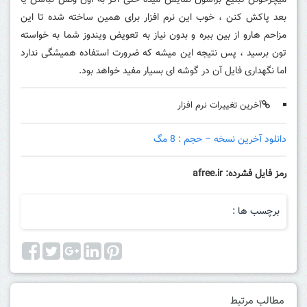
میچرخونن تبلیغ براشون نمایش میده حتی اگر به اون وصل نباشن یا
بعد پاکش کنن ، خوب این نرم افزار برای همین ساخته شده تا این
مزاحم هارو از بین ببره و بدون نیاز به تعویض ویندوز شما به خواسته
تون برسید ، پس نتیجه این میشه که ضرورت استفاده همیشگی ندارد
اما نگهداری فایل آن در گوشه ای بسیار مفید خواهد بود.
آخرین تغییرات نرم افزار
دانلود آخرین نسخه – حجم : 8 مگ
رمز فایل فشرده: afree.ir
برچسب ها :
مطالب مرتبط