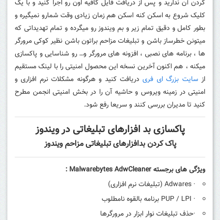
کردن آن ندارید و پس از دریافت فایل کافیه اون رو اجرا کنید و با یک
کلیک شروع به اسکن کنه اسکن هم زمان زیادی وقت شمارو نمیگیره و
بطور کامل و دقیق تمام زیر و بم ویندوز رو میگرده و تمام تهدیداتی که
میتونن خطرساز باشن و تبلیغات مزاحم براتون باشن نظیر کوکی مرورگر
ها ، برنامه های نصبی ، افزونه های مرورگر و… رو شناسایی و پاکسازی
میکنه ، هم اکنون آخرین نسخه این محصول امنیتی را با لینک مستقیم
از
سایت بزرگ ای فری
دریافت کنید و هرگونه مشکلات نرم افزاری و
امنیتی در زمینه ویروس و حاشیه آن را در بخش امنیتی انجمن مطرح
کنید تا مدیران بررسی کنند و سریعا رفع شود.
پاکسازی بد افزارهای تبلیغاتی در ویندوز
پاک کردن بدافزارهای تبلیغاتی مزاحم ویندوز
ویژگی های برجسته
Malwarebytes AdwCleaner
:
· Adwares (تبلیغات نرم افزاری)
· PUP / LPI برنامه بالقوه نامطلوب
·حذف تبلیغات نوار ابزار در مرورگرها