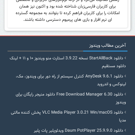
رسمی فعالیت می‌کرد و در ارائه نرم‌افزارهای کاربردی و تخصصی
برای کاربران فارسی‌زبان شناخته شده بود و اکنون نیز همان
امکانات را برای کاربران فراهم کرده تا بتوانند به مجموعه گسترده
ای نرم افزار و بازی های پرمیوم دسترسی داشته باشند.
آخرین مطالب ویندوز
دانلود StartAllBack نسخه 3.9.22 استارت منو ویندوز ۱۰ و ۱۱ + لینک
دانلود مستقیم
دانلود AnyDesk 9.6.1 کنترل سیستم از راه دور برای ویندوز، مک،
لینوکس و اندروید
دانلود Free Download Manager 6.30 دانلود منیجر رایگان برای
ویندوز
دانلود VLC Media Player 3.0.21 Win/macOS پخش کننده مالتی
مدیا
دانلود Daum PotPlayer 25.9.9.0 ویدئوپلیر پات پلیر