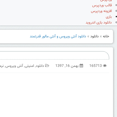
قالب وردپرس
افزونه وردپرس
بازی
دانلود بازی اندروید
خانه
»
دانلود
»
دانلود آنتی ویروس و آنتی مالور قدرتمند
165713
بهمن 16, 1397
دانلود
,
امنیتی
,
آنتی ویروس
,
نرم