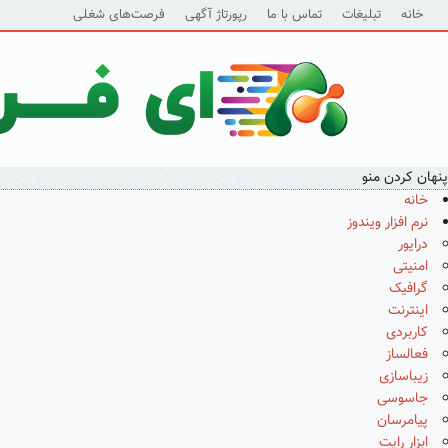
خانه
تبلیغات
تماس با ما
رپورتاژ آگهی
فرصت‌های شغلی
پنهان کردن منو
خانه
نرم افزار ویندوز
درایور
امنیتی
گرافیک
اینترنت
کاربردی
فعالساز
زیباسازی
جاسوسی
پیامرسان
ابزار رایت