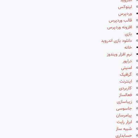
اندروید
لینوکس
وردپرس
قالب وردپرس
افزونه وردپرس
بازی
دانلود بازی اندروید
خانه
نرم افزار ویندوز
درایور
امنیتی
گرافیک
اینترنت
کاربردی
فعالساز
زیباسازی
جاسوسی
پیامرسان
ابزار رایت
شبیه ساز
حسابداری