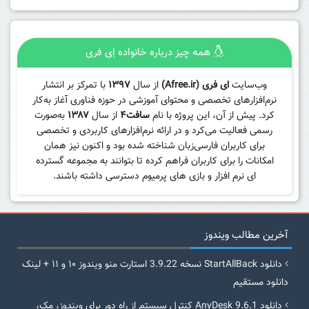
همه چیز درباره خانواده اِی فری
وب‌سایت
ای فری (Afree.ir)
از سال
۱۳۹۷
با تمرکز بر انتشار
نرم‌افزارهای تخصصی و محتوای آموزشی در حوزه فناوری آغاز به‌کار
کرد. پیش از آن، این پروژه با نام
سافت۴
از سال
۱۳۸۷
به‌صورت
رسمی فعالیت می‌کرد و در ارائه نرم‌افزارهای کاربردی و تخصصی
برای کاربران فارسی‌زبان شناخته شده بود و اکنون نیز همان
امکانات را برای کاربران فراهم کرده تا بتوانند به مجموعه گسترده
ای نرم افزار و بازی های پرمیوم دسترسی داشته باشند.
آخرین مطالب ویندوز
دانلود StartAllBack نسخه 3.9.22 استارت منو ویندوز ۱۰ و ۱۱ + لینک
دانلود مستقیم
دانلود AnyDesk 9.6.1 کنترل سیستم از راه دور برای ویندوز، مک،