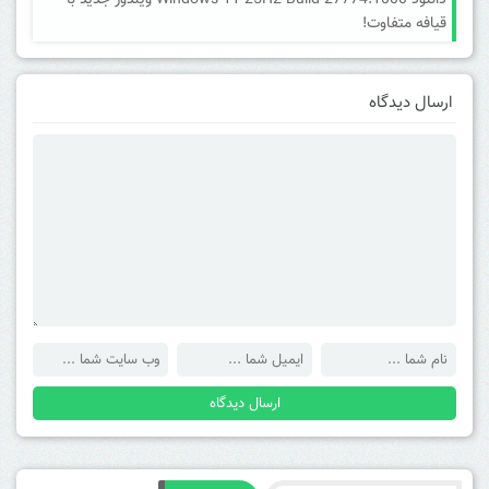
دانلود Windows 11 25H2 Build 27774.1000 ویندوز جدید با
قیافه متفاوت!
ارسال دیدگاه