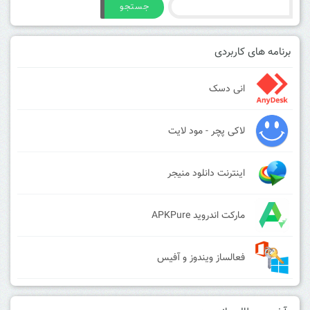
جستجو
برنامه های کاربردی
انی دسک
لاکی پچر - مود لایت
اینترنت دانلود منیجر
مارکت اندروید APKPure
فعالساز ویندوز و آفیس