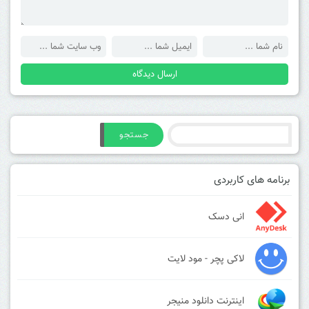
جستجو
برنامه های کاربردی
انی دسک
لاکی پچر - مود لایت
اینترنت دانلود منیجر