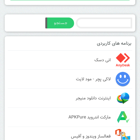
جستجو
برنامه های کاربردی
انی دسک
لاکی پچر - مود لایت
اینترنت دانلود منیجر
مارکت اندروید APKPure
فعالساز ویندوز و آفیس