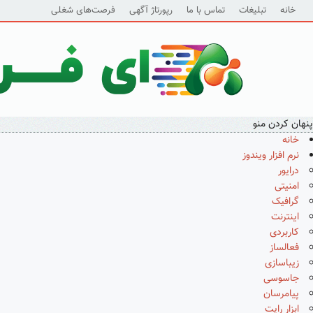
خانه
تبلیغات
تماس با ما
رپورتاژ آگهی
فرصت‌های شغلی
پنهان کردن منو
خانه
نرم افزار ویندوز
درایور
امنیتی
گرافیک
اینترنت
کاربردی
فعالساز
زیباسازی
جاسوسی
پیامرسان
ابزار رایت