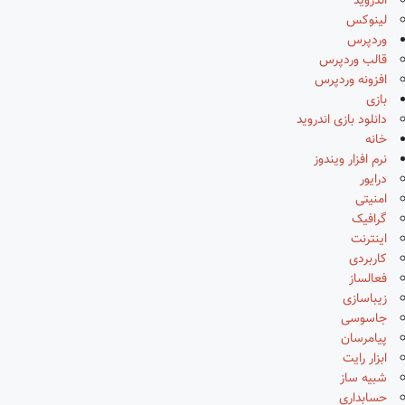
اندروید
لینوکس
وردپرس
قالب وردپرس
افزونه وردپرس
بازی
دانلود بازی اندروید
خانه
نرم افزار ویندوز
درایور
امنیتی
گرافیک
اینترنت
کاربردی
فعالساز
زیباسازی
جاسوسی
پیامرسان
ابزار رایت
شبیه ساز
حسابداری