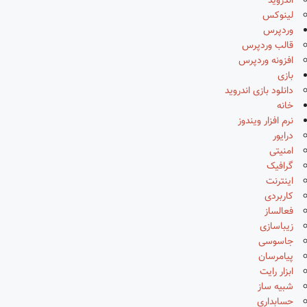
اندروید
لینوکس
وردپرس
قالب وردپرس
افزونه وردپرس
بازی
دانلود بازی اندروید
خانه
نرم افزار ویندوز
درایور
امنیتی
گرافیک
اینترنت
کاربردی
فعالساز
زیباسازی
جاسوسی
پیامرسان
ابزار رایت
شبیه ساز
حسابداری