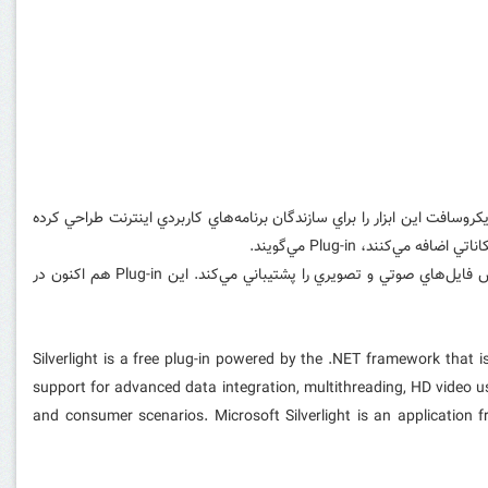
ا شود و مايکروسافت اين ابزار را براي سازندگان برنامه‌هاي کاربردي اينترنت طراحي کرده
Plug-in فناوري Silver Light هم اکنون به صورت رسمي‌عرضه شده استو امکانات پيشرفته نرم افزاري نظير تعامل با کاربران، نمايش انيميشن و همچنين پخش فايل‌هاي صوتي و تصويري را پشتيباني مي‌کند. اين Plug-in هم اکنون در
Silverlight is a free plug-in powered by the .NET framework that 
support for advanced data integration, multithreading, HD video usi
and consumer scenarios. Microsoft Silverlight is an application 