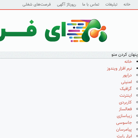
خانه
تبلیغات
تماس با ما
رپورتاژ آگهی
فرصت‌های شغلی
پنهان کردن منو
خانه
نرم افزار ویندوز
درایور
امنیتی
گرافیک
اینترنت
کاربردی
فعالساز
زیباسازی
جاسوسی
پیامرسان
ابزار رایت