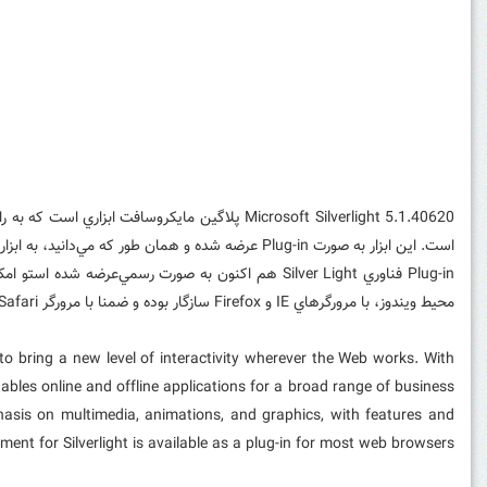
Microsoft Silverlight 5.1.40620 پلاگین مایکرو
است. اين ابزار به صورت Plug-in عرضه شده و همان طور که مي‌دانيد، به ابزارهاي جانبي کوچکي که به نرم افزارها يا به سيستم عامل اضافه مي‌شوند و به آنها امکاناتي اضافه مي‌کنند، Plug-in مي‌گويند.
محيط ويندوز، با مرورگرهاي IE و Firefox سازگار بوده و ضمنا با مرورگر Safari تنها در سيستم عامل Mac OS X سازگار است.
to bring a new level of interactivity wherever the Web works. With
nables online and offline applications for a broad range of business
phasis on multimedia, animations, and graphics, with features and
ent for Silverlight is available as a plug-in for most web browsers.