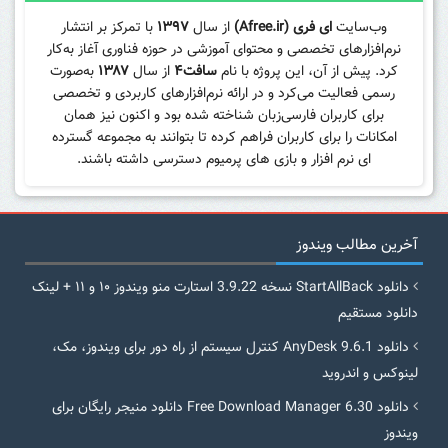
وب‌سایت
ای فری (Afree.ir)
از سال
۱۳۹۷
با تمرکز بر انتشار
نرم‌افزارهای تخصصی و محتوای آموزشی در حوزه فناوری آغاز به‌کار
کرد. پیش از آن، این پروژه با نام
سافت۴
از سال
۱۳۸۷
به‌صورت
رسمی فعالیت می‌کرد و در ارائه نرم‌افزارهای کاربردی و تخصصی
برای کاربران فارسی‌زبان شناخته شده بود و اکنون نیز همان
امکانات را برای کاربران فراهم کرده تا بتوانند به مجموعه گسترده
ای نرم افزار و بازی های پرمیوم دسترسی داشته باشند.
آخرین مطالب ویندوز
دانلود StartAllBack نسخه 3.9.22 استارت منو ویندوز ۱۰ و ۱۱ + لینک
دانلود مستقیم
دانلود AnyDesk 9.6.1 کنترل سیستم از راه دور برای ویندوز، مک،
لینوکس و اندروید
دانلود Free Download Manager 6.30 دانلود منیجر رایگان برای
ویندوز