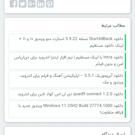
مطالب مرتبط
دانلود StartAllBack نسخه 3.9.22 استارت منو ویندوز ۱۰ و ۱۱ +
لینک دانلود مستقیم
دانلود Intra با لینک مستقیم | نرم افزار اینترا اندروید برای دی‌ان‌اس
امن و بدون فیلتر
دانلود آیروموزیک 5.5.1 – اپلیکیشن آهنگ و فیلم برای اندروید،
ویندوز و مک
دانلود quad9 connect 1.2.0 دی ان اس کواد ناین برای اندروید
دانلود Windows 11 25H2 Build 27774.1000 ویندوز جدید با
قیافه متفاوت!
ارسال دیدگاه