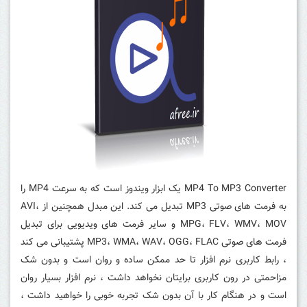
MP4 To MP3 Converter یک ابزار ویندوز است که به سرعت MP4 را
به فرمت های صوتی MP3 تبدیل می کند.
این مبدل همچنین از AVI،
MPG، FLV، WMV، MOV و سایر فرمت های ویدیویی برای تبدیل
فرمت های صوتی MP3، WMA، WAV، OGG، FLAC پشتیبانی می کند
، رابط کاربری نرم افزار تا حد ممکن ساده و روان است و بدون شک
مزاحمتی در رون کاربری برایتان نخواهد داشت ، نرم افزار بسیار روان
است و در هنگام کار با آن بدون شک تجربه خوبی را خواهید داشت ،