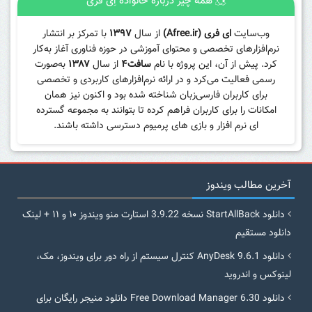
همه چیز درباره خانواده اِی فری
وب‌سایت
ای فری (Afree.ir)
از سال
۱۳۹۷
با تمرکز بر انتشار
نرم‌افزارهای تخصصی و محتوای آموزشی در حوزه فناوری آغاز به‌کار
کرد. پیش از آن، این پروژه با نام
سافت۴
از سال
۱۳۸۷
به‌صورت
رسمی فعالیت می‌کرد و در ارائه نرم‌افزارهای کاربردی و تخصصی
برای کاربران فارسی‌زبان شناخته شده بود و اکنون نیز همان
امکانات را برای کاربران فراهم کرده تا بتوانند به مجموعه گسترده
ای نرم افزار و بازی های پرمیوم دسترسی داشته باشند.
آخرین مطالب ویندوز
دانلود StartAllBack نسخه 3.9.22 استارت منو ویندوز ۱۰ و ۱۱ + لینک
دانلود مستقیم
دانلود AnyDesk 9.6.1 کنترل سیستم از راه دور برای ویندوز، مک،
لینوکس و اندروید
دانلود Free Download Manager 6.30 دانلود منیجر رایگان برای