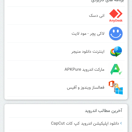
برنامه های کاربردی
انی دسک
لاکی پچر - مود لایت
اینترنت دانلود منیجر
مارکت اندروید APKPure
فعالساز ویندوز و آفیس
آخرین مطالب اندروید
دانلود اپلیکیشن اندروید کپ کات CapCut