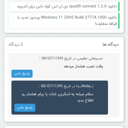
دانلود quad9 connect 1.2.0 دی ان اس کواد ناین برای اندروید
دانلود Windows 11 25H2 Build 27774.1000 ویندوز جدید با
قیافه متفاوت!
دیدگاه ها
2 دیدگاه
حسینعلی عظیمی
در تاریخ 1399\/07\/08 :
وقت نصب هشدار میدهد
پاسخ دادن
نــــNedaــــدا
در تاریخ 1399\/07\/08 :
سلام میشه یه اسکرین شات یا پیام هشدار رو
اطلاع بدید
پاسخ دادن