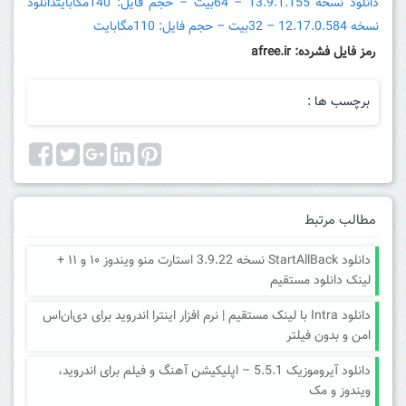
دانلود نسخه 13.9.1.155 – 64بیت – حجم فایل: 140مگابایت
دانلود
نسخه 12.17.0.584 – 32بیت – حجم فایل: 110مگابایت
رمز فایل فشرده: afree.ir
برچسب ها :
مطالب مرتبط
دانلود StartAllBack نسخه 3.9.22 استارت منو ویندوز ۱۰ و ۱۱ +
لینک دانلود مستقیم
دانلود Intra با لینک مستقیم | نرم افزار اینترا اندروید برای دی‌ان‌اس
امن و بدون فیلتر
دانلود آیروموزیک 5.5.1 – اپلیکیشن آهنگ و فیلم برای اندروید،
ویندوز و مک