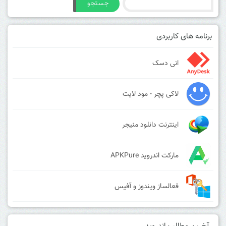
جستجو
برنامه های کاربردی
انی دسک
لاکی پچر - مود لایت
اینترنت دانلود منیجر
مارکت اندروید APKPure
فعالساز ویندوز و آفیس