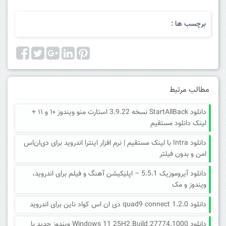
برچسب ها :
مطالب مرتبط
دانلود StartAllBack نسخه 3.9.22 استارت منو ویندوز ۱۰ و ۱۱ +
لینک دانلود مستقیم
دانلود Intra با لینک مستقیم | نرم افزار اینترا اندروید برای دی‌ان‌اس
امن و بدون فیلتر
دانلود آیروموزیک 5.5.1 – اپلیکیشن آهنگ و فیلم برای اندروید،
ویندوز و مک
دانلود quad9 connect 1.2.0 دی ان اس کواد ناین برای اندروید
دانلود Windows 11 25H2 Build 27774.1000 ویندوز جدید با