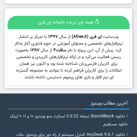
همه چیز درباره خانواده اِی فری
وب‌سایت
ای فری (Afree.ir)
از سال
۱۳۹۷
با تمرکز بر انتشار
نرم‌افزارهای تخصصی و محتوای آموزشی در حوزه فناوری آغاز به‌کار
کرد. پیش از آن، این پروژه با نام
سافت۴
از سال
۱۳۸۷
به‌صورت
رسمی فعالیت می‌کرد و در ارائه نرم‌افزارهای کاربردی و تخصصی
برای کاربران فارسی‌زبان شناخته شده بود و اکنون نیز همان
امکانات را برای کاربران فراهم کرده تا بتوانند به مجموعه گسترده
ای نرم افزار و بازی های پرمیوم دسترسی داشته باشند.
آخرین مطالب ویندوز
دانلود StartAllBack نسخه 3.9.22 استارت منو ویندوز ۱۰ و ۱۱ + لینک
دانلود مستقیم
دانلود AnyDesk 9.6.1 کنترل سیستم از راه دور برای ویندوز، مک،