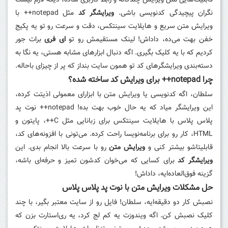
قابلیت‌هایی مثل ویرایش چندگانه و رابط کاربری ساده، دیگه لازم نیست
نگران پیچیدگی کدنویسی باشی.
ویرایشگر کد
مثل notepad++ با
ویرایش متن سریع و هایلایت سینتکس، دقت و سرعت رو تو یه پکیج
خفن بهت می‌ده، داداش! لینک مستقیمش رو تو
ای فری
برات جور
کردیم که با یه کلیک بگیری. اگه دنبال ابزارهای مشابه هستی، یه نگا به
دسته‌بندی ویرایشگرهای کد تو همون سایت بنداز که پر از چیزای باحاله.
چرا notepad++ برای ویرایش کد ساخته شده؟
سلطان، اگه کدنویسی یا ویرایش متن با ابزارای معمولی اذیتت کرده،
این ویرایشگر میاد که یه حال خوب بهت بده! notepad++ نوت پد
پلاس پلاس با هایلایت سینتکس برای زبانایی مثل C++، پایتون و
HTML، کار رو برای برنامه‌نویسا راحت کرده. می‌تونی با افزونه‌های کد،
قابلیتاشو بیشتر کنی و
ویرایش متن
رو با سرعت بالا انجام بدی. این
ویرایشگر کد
برای کسایی که می‌خوان کدشون تمیز و حرفه‌ای باشه،
گزینه فوق‌العاده‌ایه، داداش!
حل مشکلات ویرایش متن با نوت پد پلاس پلاس
نصبش کار دو دقیقه‌ایه، سلطان! فایل رو از سایت معتبر بگیر، با چند
کلیک نصبش کن. اگه ویندوزت یه کم لج کرد، یه ری‌استارت بزن که