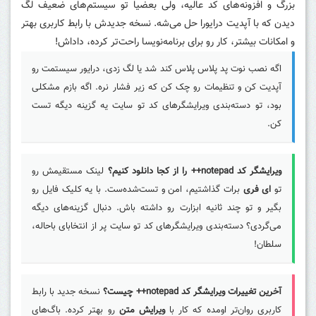
بزرگ و افزونه‌های کد عالیه، ولی بعضیا تو سیستم‌های ضعیف لگ
دیدن که با آپدیت درایورا حل می‌شه. نسخه جدیدش با رابط کاربری بهتر
و امکانات بیشتر، کار رو برای برنامه‌نویسا راحت‌تر کرده، داداش!
اگه نصب نوت پد پلاس پلاس کند شد یا لگ زدی، درایور سیستمت رو
آپدیت کن و تنظیمات رو چک کن که زیر فشار نره. اگه بازم مشکلی
بود، تو دسته‌بندی ویرایشگرهای کد تو سایت یه گزینه دیگه تست
کن.
ویرایشگر کد notepad++ را از کجا دانلود کنیم؟
لینک مستقیمش رو
تو
ای فری
برات گذاشتیم، امن و تست‌شده‌ست. با یه کلیک فایل رو
بگیر و تو چند ثانیه ابزارت رو داشته باش. دنبال گزینه‌های دیگه
می‌گردی؟ دسته‌بندی ویرایشگرهای کد تو سایت پر از انتخابای باحاله،
سلطان!
آخرین تغییرات ویرایشگر کد notepad++ چیست؟
نسخه جدید با رابط
کاربری روان‌تر اومده که کار با
ویرایش متن
رو بهتر کرده. باگ‌های