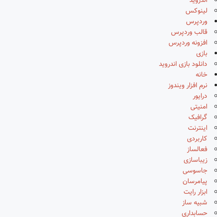
اندروید
لینوکس
وردپرس
قالب وردپرس
افزونه وردپرس
بازی
دانلود بازی اندروید
خانه
نرم افزار ویندوز
درایور
امنیتی
گرافیک
اینترنت
کاربردی
فعالساز
زیباسازی
جاسوسی
پیامرسان
ابزار رایت
شبیه ساز
حسابداری