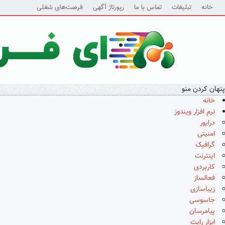
خانه
تبلیغات
تماس با ما
رپورتاژ آگهی
فرصت‌های شغلی
پنهان کردن منو
خانه
نرم افزار ویندوز
درایور
امنیتی
گرافیک
اینترنت
کاربردی
فعالساز
زیباسازی
جاسوسی
پیامرسان
ابزار رایت