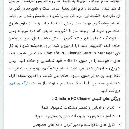
میتواند تمام نیازهای مربوط به بهینه سازی و افزایش سرعت را برایتان
فراهم کند ، استفاده از نرم افزار بسیار ساده است و هیچ سردر گمی در
آن نخواهید داشت. این نرم افزار زمان شروع و خاموش شدن می تواند
به طور چشمگیری بهبود یابد، زمانی که فقط چند برنامه از منوی شروع
حذف می شوند این بهینه ساز با الگوریتم جدیدی که دارد میتواند زمان
استارت آپ شما را بطور چشم گیری کاهش دهد ، فایل های بیهوده را
حذف کند، کامپیوتر شما آیا کامپیوتر شما برای همیشه شروع به کار
کن OneSafe PC Cleaner Startup Manager باعث می شود برنامه
های ناخواسته را در منوی «Start» خود شناسایی و حذف کنید. زمان
شروع و خاموش شدن می تواند به طور چشمگیری بهبود یابد، زمانی که
فقط چند برنامه از منوی شروع حذف می شوند. ، اخرین نسخه کرک
شده این محصول را با لینک مستقیم میتوانید از
سایت بزرگ ای فری
دریافت کنید.
ویژگی های کلیدی
OneSafe PC Cleaner
:
تجزیه و تحلیل و تعمیر مشکلات کامپیوتر شما
عناصر تشخیص تمیز و داده های رجیستری منسوخ
فایل های ناخواسته و تمیز کردن داده های خصوصی