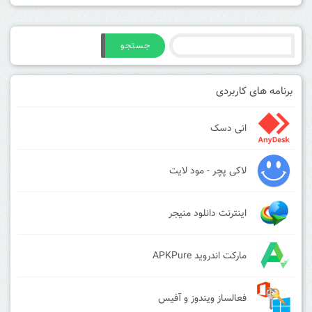
جستجو
برنامه های کاربردی
انی دسک
لاکی پچر - مود لایت
اینترنت دانلود منیجر
مارکت اندروید APKPure
فعالساز ویندوز و آفیس