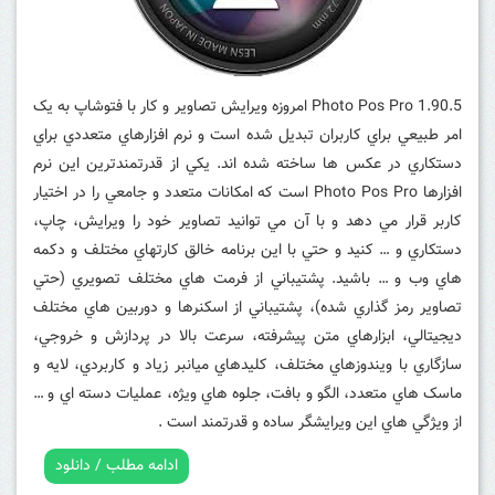
Photo Pos Pro 1.90.5 امروزه ويرايش تصاوير و کار با فتوشاپ به يک
امر طبيعي براي کاربران تبديل شده است و نرم افزارهاي متعددي براي
دستکاري در عکس ها ساخته شده اند. يکي از قدرتمندترين اين نرم
افزارها Photo Pos Pro است که امکانات متعدد و جامعي را در اختيار
کاربر قرار مي دهد و با آن مي توانيد تصاوير خود را ويرايش، چاپ،
دستکاري و … کنيد و حتي با اين برنامه خالق کارتهاي مختلف و دکمه
هاي وب و … باشيد. پشتيباني از فرمت هاي مختلف تصويري (حتي
تصاوير رمز گذاري شده)، پشتيباني از اسکنرها و دوربين هاي مختلف
ديجيتالي، ابزارهاي متن پيشرفته، سرعت بالا در پردازش و خروجي،
سازگاري با ويندوزهاي مختلف، کليدهاي ميانبر زياد و کاربردي، لايه و
ماسک هاي متعدد، الگو و بافت، جلوه هاي ويژه، عمليات دسته اي و …
از ويژگي هاي اين ويرايشگر ساده و قدرتمند است .
ادامه مطلب / دانلود